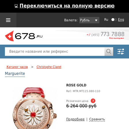
Переключиться на полную версию
💻
Ru
Eng
Рубль
Пол
Горячие предложения
Каталог часов
>
Christophe Claret
Marguerite
ROSE GOLD
Ref.: MTR.MT115.080-110
Розничная цена
?
6 264 000 руб
Подробнее
|
Сравнить