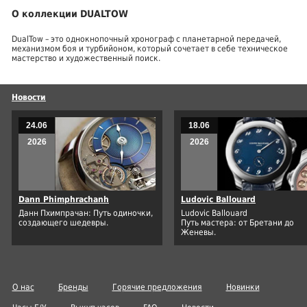
О коллекции DUALTOW
DualTow – это однокнопочный хронограф с планетарной передачей,
механизмом боя и турбийоном, который сочетает в себе техническое
мастерство и художественный поиск.
Новости
24.06
18.06
2026
2026
Dann Phimphrachanh
Ludovic Ballouard
Данн Пхимпрачан: Путь одиночки,
Ludovic Ballouard
создающего шедевры.
Путь мастера: от Бретани до
Женевы.
О нас
Бренды
Горячие предложения
Новинки