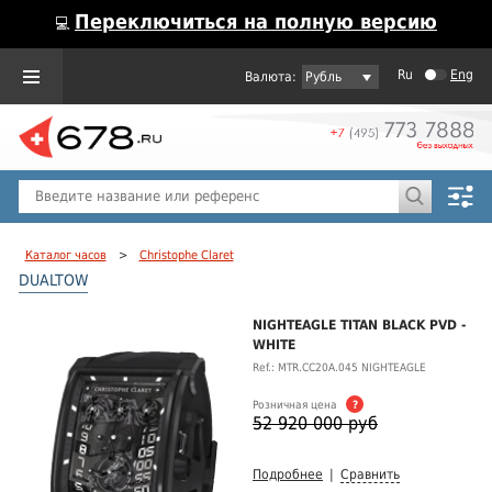
Переключиться на полную версию
💻
Ru
Eng
Рубль
Пол
Горячие предложения
Каталог часов
>
Christophe Claret
DUALTOW
NIGHTEAGLE TITAN BLACK PVD -
WHITE
Ref.: MTR.CC20A.045 NIGHTEAGLE
Розничная цена
?
52 920 000 руб
Подробнее
|
Сравнить