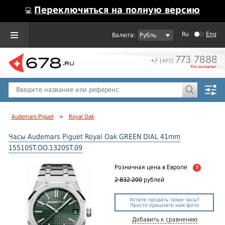
Переключиться на полную версию
💻
Ru
Eng
Рубль
Пол
Горячие предложения
Audemars Piguet
>
Royal Oak
Часы Audemars Piguet Royal Oak GREEN DIAL 41mm
15510ST.OO.1320ST.09
Розничная цена
в Европе
?
2 832 200
рублей
Хотите продать такие часы?
Просто пришлите нам фото
Добавить к сравнению