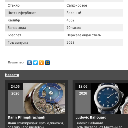
Стекло
Сапфировое
Цвет циферблата
Зеленый
Калибр
4302
Запас хода
70 часов
Браслет
Нержавеющая сталь
Год выпуска
2023
Поделиться
Новости
24.06
18.06
2026
2026
Dann Phimphrachanh
Ludovic Ballouard
Данн Пхимпрачан: Путь одиночки,
Ludovic Ballouard
создающего шедевры.
Путь мастера: от Бретани до