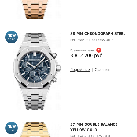
38 MM CHRONOGRAPH STEEL
2026
Ref.: 26450ST.OO.1356ST.01-B
Розничная цена
?
3 812 200 руб
Подробнее
|
Сравнить
37 MM DOUBLE BALANCE
YELLOW GOLD
2026
Ref.: 15467BA.OO.1256BA.01