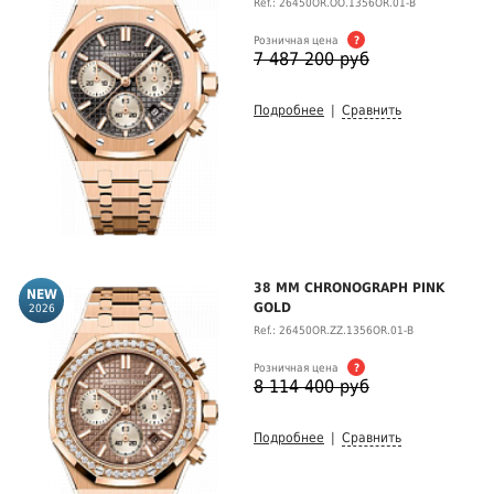
Ref.: 26450OR.OO.1356OR.01-B
Розничная цена
?
7 487 200 руб
Подробнее
|
Сравнить
38 MM CHRONOGRAPH PINK
GOLD
2026
Ref.: 26450OR.ZZ.1356OR.01-B
Розничная цена
?
8 114 400 руб
Подробнее
|
Сравнить