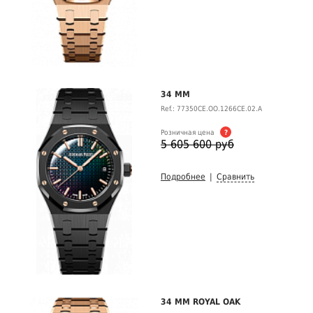
34 MM
Ref.: 77350CE.OO.1266CE.02.A
Розничная цена
?
5 605 600 руб
Подробнее
|
Сравнить
34 MM ROYAL OAK