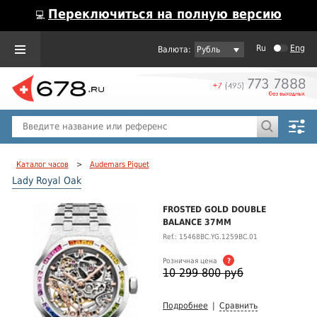
Переключиться на полную версию
💻
Ru
Eng
Рубль
Пол
Горячие предложения
Каталог часов
>
Audemars Piguet
Lady Royal Oak
FROSTED GOLD DOUBLE
BALANCE 37MM
Ref.: 15468BC.YG.1259BC.01
Розничная цена
?
10 299 800 руб
Подробнее
|
Сравнить