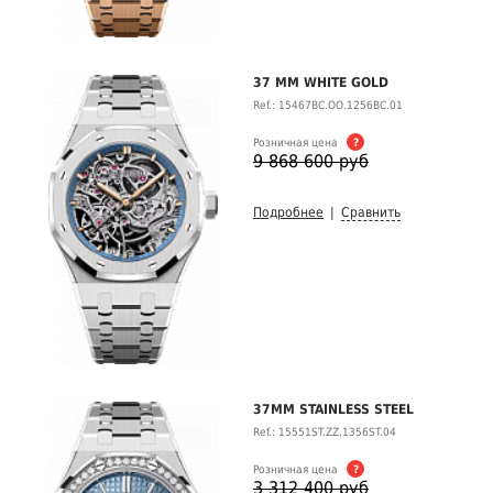
37 MM WHITE GOLD
Ref.: 15467BC.OO.1256BC.01
Розничная цена
?
9 868 600 руб
Подробнее
|
Сравнить
37MM STAINLESS STEEL
Ref.: 15551ST.ZZ.1356ST.04
Розничная цена
?
3 312 400 руб