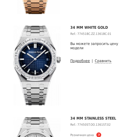
34 MM WHITE GOLD
Ref.: 77451BC.ZZ.1361BC.01
Вы можете запросить цену
модели
Подробнее
|
Сравнить
34 MM STAINLESS STEEL
Ref.: 77450ST.OO.1361ST.02
Розничная цена
?