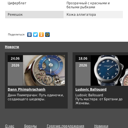
Циферблат
Прозрачный с красными и
белыми рыбками
Ремешок
Кожа аллигатора
Поделиться
Новости
24.06
18.06
2026
2026
Dann Phimphrachanh
Ludovic Ballouard
Данн Пхимпрачан: Путь одиночки,
Ludovic Ballouard
создающего шедевры.
Путь мастера: от Бретани до
Женевы.
О нас
Бренды
Горячие предложения
Новинки