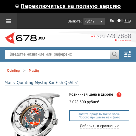
Переключиться на полную версию
💻
Ru
Eng
Рубль
Пол
Горячие предложения
Quinting
>
Mystiq
Часы Quinting Mystiq Koi Fish Q5SL51
Розничная цена
в Европе
?
2 028 600
рублей
Хотите продать такие часы?
Просто пришлите нам фото
Добавить к сравнению