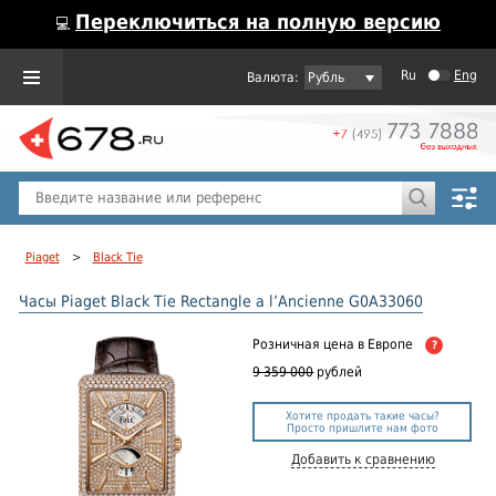
Переключиться на полную версию
💻
Ru
Eng
Рубль
Пол
Горячие предложения
Piaget
>
Black Tie
Часы Piaget Black Tie Rectangle a l’Ancienne G0A33060
Розничная цена
в Европе
?
9 359 000
рублей
Хотите продать такие часы?
Просто пришлите нам фото
Добавить к сравнению