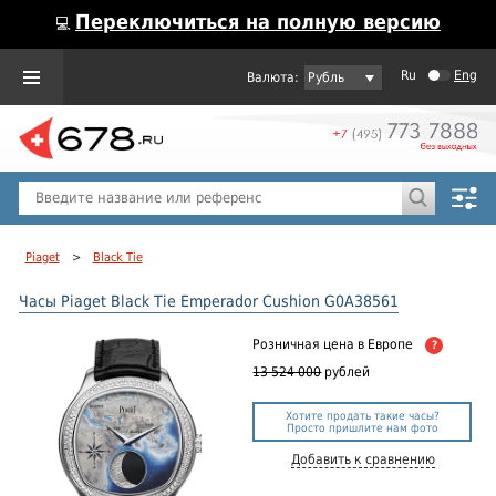
Переключиться на полную версию
💻
Ru
Eng
Рубль
Пол
Горячие предложения
Piaget
>
Black Tie
Часы Piaget Black Tie Emperador Cushion G0A38561
Розничная цена
в Европе
?
13 524 000
рублей
Хотите продать такие часы?
Просто пришлите нам фото
Добавить к сравнению