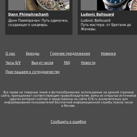
Dann Phimphrachanh
Ludovic Ballouard
Данн Пхимпрачан: Путь одиночки,
Ludovic Ballouard
создающего шедевры.
Путь мастера: от Бретани до
Женевы.
О нас
Бренды
Горячие предложения
Новинки
Часы Б/У
Выкуп часов
FAQ
Новости
Приглашаем к сотрудничеству
Все права на товарные знаки и фотоизображения, используемые на данной странице
сайта, принадлежат соответствующим правообладателям, взяты из открытых источников
(других
интернет-сайтов
) и представлены на сайте 678.ru исключительно для
информирования пользователей бесплатной информационной службы поиска часов
в Москве.
Сообщить о ошибке