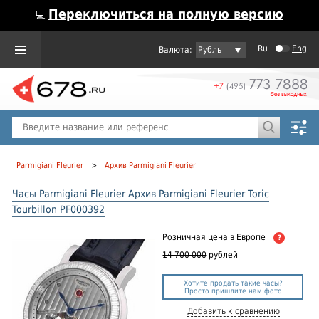
Переключиться на полную версию
💻
Ru
Eng
Рубль
Пол
Горячие предложения
Parmigiani Fleurier
>
Архив Parmigiani Fleurier
Часы Parmigiani Fleurier Архив Parmigiani Fleurier Toric
Tourbillon PF000392
Розничная цена
в Европе
?
14 700 000
рублей
Хотите продать такие часы?
Просто пришлите нам фото
Добавить к сравнению