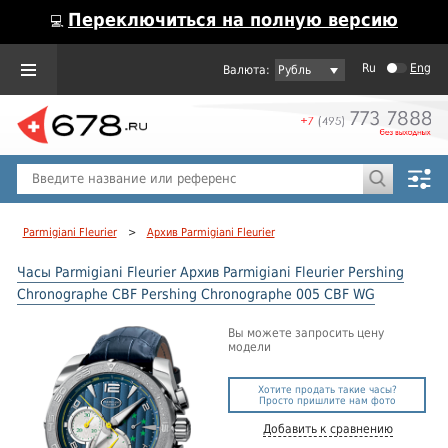
Переключиться на полную версию
💻
Ru
Eng
Рубль
Пол
Горячие предложения
Parmigiani Fleurier
>
Архив Parmigiani Fleurier
Часы Parmigiani Fleurier Архив Parmigiani Fleurier Pershing
Chronographe CBF Pershing Chronographe 005 CBF WG
Вы можете запросить цену
модели
Хотите продать такие часы?
Просто пришлите нам фото
Добавить к сравнению