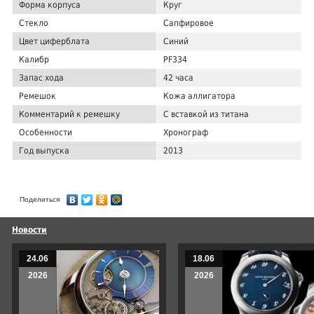
Форма корпуса
Круг
Стекло
Сапфировое
Цвет циферблата
Синий
Калибр
PF334
Запас хода
42 часа
Ремешок
Кожа аллигатора
Комментарий к ремешку
С вставкой из титана
Особенности
Хронограф
Год выпуска
2013
Поделиться
Новости
24.06
18.06
2026
2026