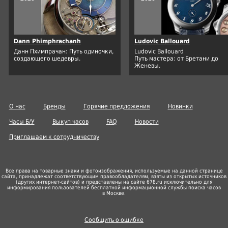
Dann Phimphrachanh
Ludovic Ballouard
Данн Пхимпрачан: Путь одиночки,
Ludovic Ballouard
создающего шедевры.
Путь мастера: от Бретани до
Женевы.
О нас
Бренды
Горячие предложения
Новинки
Часы Б/У
Выкуп часов
FAQ
Новости
Приглашаем к сотрудничеству
Все права на товарные знаки и фотоизображения, используемые на данной странице
сайта, принадлежат соответствующим правообладателям, взяты из открытых источников
(других
интернет-сайтов
) и представлены на сайте 678.ru исключительно для
информирования пользователей бесплатной информационной службы поиска часов
в Москве.
Сообщить о ошибке