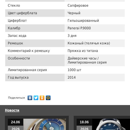
Стекло
Сапфировое
Цвет циферблата
Черный
Циферблат
Гильошированный
Калибр
Panerai P.9000
Запас хода
3 дня
Ремешок
Кожаный (телячья кожа)
Комментарий к ремешку
Пряжка из титана
Особенности
Дайверские часы /
Лимитированная серия
Лимитированная серия
1000 шт
Год выпуска
2014
Поделиться
Новости
24.06
18.06
2026
2026