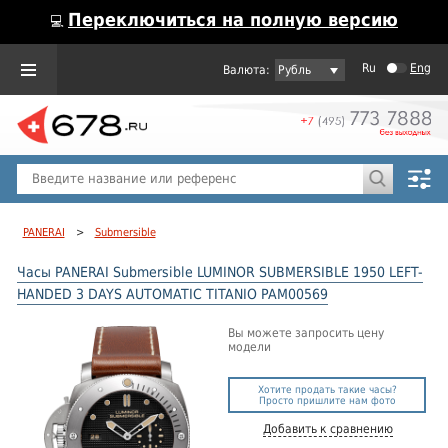
Переключиться на полную версию
💻
Ru
Eng
Рубль
Пол
Горячие предложения
PANERAI
>
Submersible
Часы PANERAI Submersible LUMINOR SUBMERSIBLE 1950 LEFT-
HANDED 3 DAYS AUTOMATIC TITANIO PAM00569
Вы можете запросить цену
модели
Хотите продать такие часы?
Просто пришлите нам фото
Добавить к сравнению