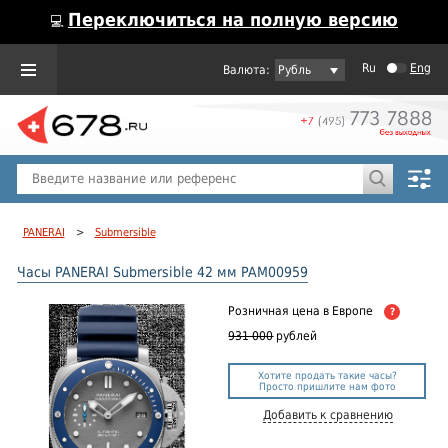
Переключиться на полную версию
💻
Ru
Eng
Рубль
Пол
Горячие предложения
PANERAI
>
Submersible
Часы PANERAI Submersible 42 мм PAM00959
Розничная цена
в Европе
?
931 000
рублей
Хотите продать такие часы?
Просто пришлите нам фото
Добавить к сравнению