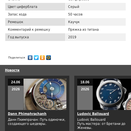
Цвет циферблата
Серый
Запас хода
50 часов
Ремешок
Каучук
Комментарий к ремешку
Пряжка из титана
Год выпуска
2019
Поделиться
Новости
24.06
18.06
2026
2026
Dann Phimphrachanh
Ludovic Ballouard
Данн Пхимпрачан: Путь одиночки,
Ludovic Ballouard
создающего шедевры.
Путь мастера: от Бретани до
Женевы.