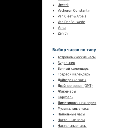
Urwerk
Vacheron Constantin
Van Cleef & Arpels
Van Der Bauwede
Vertu
Zenith
Выбор часов по типу
Астрономические часы
Будильник
Вечный календарь
Годовой календарь
Дайверские часы
Двойное время (GMT)
Жакемары
Карусель
Лимитированная серия
Музыкальные часы
Напольные часы
Настенные часы
Настольные часы