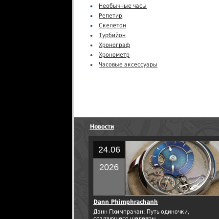
Необычные часы
Репетир
Скелетон
Турбийон
Хронограф
Хронометр
Часовые аксессуары
Новости
24.06
2026
Dann Phimphrachanh
Данн Пхимпрачан: Путь одиночки,
создающего шедевры.