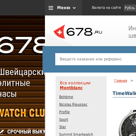
Меню
Валюта на сайте
Рубль
Ин
шв
Главная
>
Все коллекции
Montblanc
TimeWal
Bohème
Nicolas Rieussec
Profile
Sport
Star
Summit Smartwatch