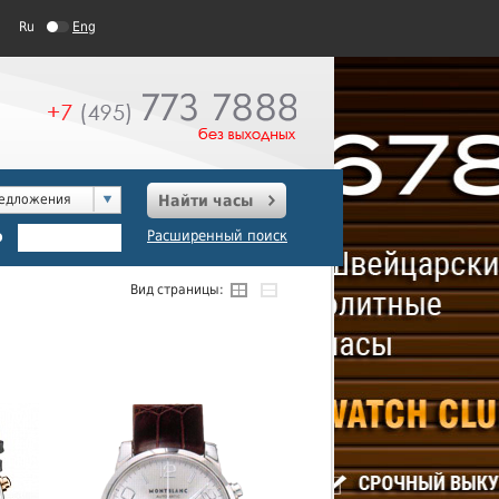
Ru
Eng
редложения
Найти часы
о
Расширенный поиск
Вид страницы: