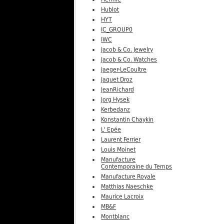
Hublot
HYT
IC_GROUP0
IWC
Jacob & Co. Jewelry
Jacob & Co. Watches
Jaeger-LeCoultre
Jaquet Droz
JeanRichard
Jorg Hysek
Kerbedanz
Konstantin Chaykin
L' Epée
Laurent Ferrier
Louis Moinet
Manufacture
Contemporaine du Temps
Manufacture Royale
Matthias Naeschke
Maurice Lacroix
MB&F
Montblanc