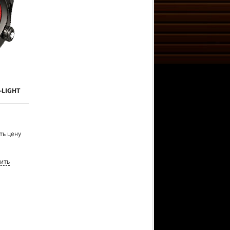
-LIGHT
ть цену
ить