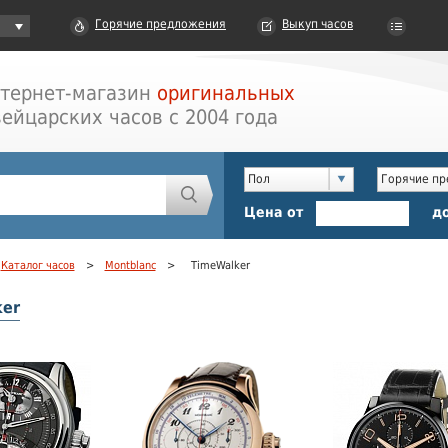
Горячие предложения
Выкуп часов
тернет-магазин
оригинальных
ейцарских часов с 2004 года
Пол
Горячие п
Цена от
д
Каталог часов
>
Montblanc
>
TimeWalker
ker