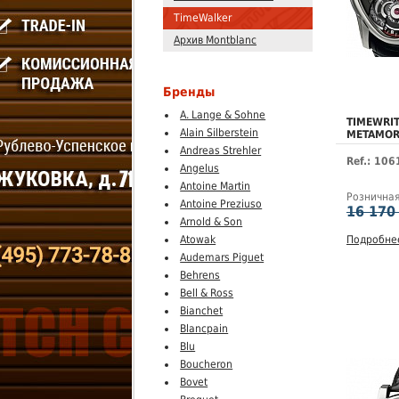
TimeWalker
Архив Montblanc
Бренды
A. Lange & Sohne
TIMEWRIT
Alain Silberstein
METAMOR
Andreas Strehler
Ref.: 10
Angelus
Antoine Martin
Рознична
Antoine Preziuso
16 170
Arnold & Son
Подробне
Atowak
Audemars Piguet
Behrens
Bell & Ross
Bianchet
Blancpain
Blu
Boucheron
Bovet