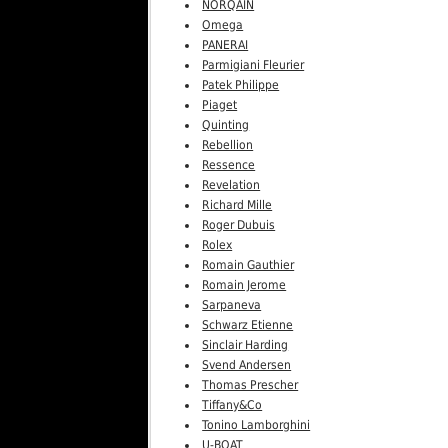
NORQAIN
Omega
PANERAI
Parmigiani Fleurier
Patek Philippe
Piaget
Quinting
Rebellion
Ressence
Revelation
Richard Mille
Roger Dubuis
Rolex
Romain Gauthier
Romain Jerome
Sarpaneva
Schwarz Etienne
Sinclair Harding
Svend Andersen
Thomas Prescher
Tiffany&Co
Tonino Lamborghini
U-BOAT