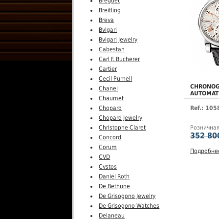
Breguet
Breitling
Breva
Bvlgari
Bvlgari Jewelry
Cabestan
Carl F. Bucherer
Cartier
Cecil Purnell
CHRONO
Chanel
AUTOMAT
Chaumet
Ref.: 10
Chopard
Chopard Jewelry
Рознична
Christophe Claret
352 80
Concord
Corum
Подробне
CVD
Cvstos
Daniel Roth
De Bethune
De Grisogono Jewelry
De Grisogono Watches
Delaneau