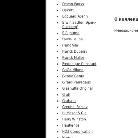
Devon Works
DeWitt
Edouard Koehn
О коллекц
Erwin Sattler (Эрвин
Саттлер)
Инновационна
F. P. Journe
Favre-Leuba
Franc Vila
Franck Dubarry
Franck Muller
Frederique Constant
GaGa Milano
Gerald Genta
Girard-Perregaux
Glashutte Original
Graff
Graham
Greubel Forsey
H. Moser & Cie
Harry Winston
Hautlence
HD3 Complication
Hermle