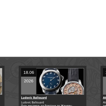
18.06
2026
Ludovic Ballouard
At
Ludovic Ballouard
At
Путь мастера: от Бретани до Женевы.
п