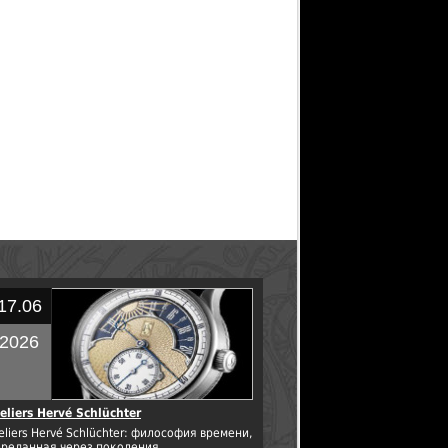
17.06
2026
eliers Hervé Schlüchter
eliers Hervé Schlüchter: философия времени,
ереданная через поколения