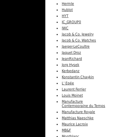
Hermle
Hublot
HYT
IC_GROUP0
IWC
Jacob & Co. Jewelry
Jacob & Co. Watches
Jaeger-LeCoultre
Jaquet Droz
JeanRichard
Jorg Hysek
Kerbedanz
Konstantin Chaykin
L' Epée
Laurent Ferrier
Louis Moinet
Manufacture
Contemporaine du Temps
Manufacture Royale
Matthias Naeschke
Maurice Lacroix
MB&F
Montblanc