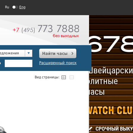
Ru
Eng
редложения
Найти часы
о
Расширенный поиск
Вид страницы: