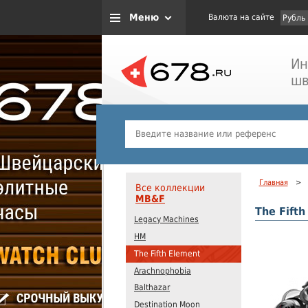
Меню
Валюта на сайте
Рубль
Ин
шв
Главная
>
Все коллекции
MB&F
The Fifth
Legacy Machines
HM
The Fifth Element
Arachnophobia
Balthazar
Destination Moon