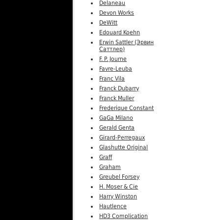
Delaneau
Devon Works
DeWitt
Edouard Koehn
Erwin Sattler (Эрвин
Саттлер)
F. P. Journe
Favre-Leuba
Franc Vila
Franck Dubarry
Franck Muller
Frederique Constant
GaGa Milano
Gerald Genta
Girard-Perregaux
Glashutte Original
Graff
Graham
Greubel Forsey
H. Moser & Cie
Harry Winston
Hautlence
HD3 Complication