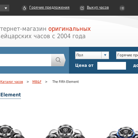
Горячие предложения
Выкуп часов
тернет-магазин
оригинальных
ейцарских часов с 2004 года
Пол
Горячие п
Цена от
д
Каталог часов
>
MB&F
>
The Fifth Element
 Element