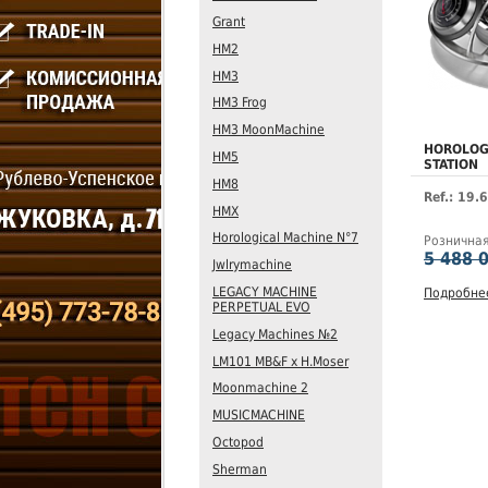
Grant
HM2
HM3
HM3 Frog
HM3 MoonMachine
HOROLOG
HM5
STATION
HM8
Ref.: 19.
HMX
Horological Machine N°7
Рознична
5 488 
Jwlrymachine
LEGACY MACHINE
Подробне
PERPETUAL EVO
Legacy Machines №2
LM101 MB&F x H.Moser
Moonmachine 2
MUSICMACHINE
Octopod
Sherman