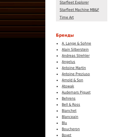
Starfleet Explorer
Starfleet Machine MB&F
Time Art
Бренды
A. Lange & Sohne
Alain Silberstein
Andreas Strehler
Angelus
Antoine Martin
Antoine Preziuso
Arnold & Son
Atowak
Audemars Piguet
Behrens
Bell & Ross
Bianchet
Blancpain
Blu
Boucheron
Bovet