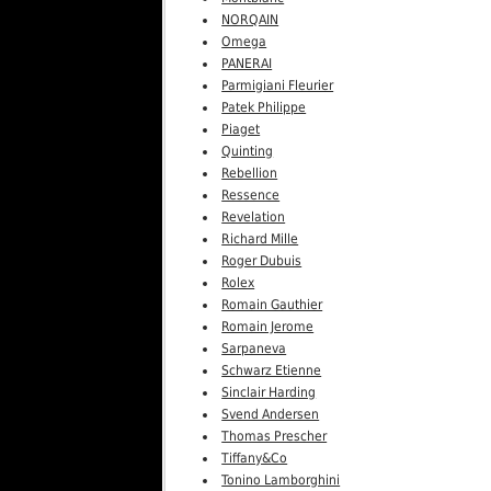
NORQAIN
Omega
PANERAI
Parmigiani Fleurier
Patek Philippe
Piaget
Quinting
Rebellion
Ressence
Revelation
Richard Mille
Roger Dubuis
Rolex
Romain Gauthier
Romain Jerome
Sarpaneva
Schwarz Etienne
Sinclair Harding
Svend Andersen
Thomas Prescher
Tiffany&Co
Tonino Lamborghini