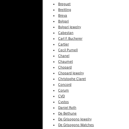
Breguet
Breitling
Breva
Bvlgari
Bvlgari Jewelry
Cabestan
Carl F. Bucherer
Cartier
Cecil Purnell
Chanel
Chaumet
Chopard
Chopard Jewelry
Christophe Claret
Concord
Corum
CVD
Cvstos
Daniel Roth
De Bethune
De Grisogono Jewelry
De Grisogono Watches