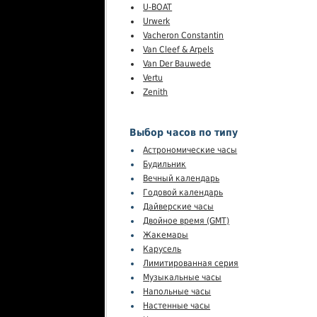
U-BOAT
Urwerk
Vacheron Constantin
Van Cleef & Arpels
Van Der Bauwede
Vertu
Zenith
Выбор часов по типу
Астрономические часы
Будильник
Вечный календарь
Годовой календарь
Дайверские часы
Двойное время (GMT)
Жакемары
Карусель
Лимитированная серия
Музыкальные часы
Напольные часы
Настенные часы