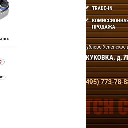
ATHER
ить