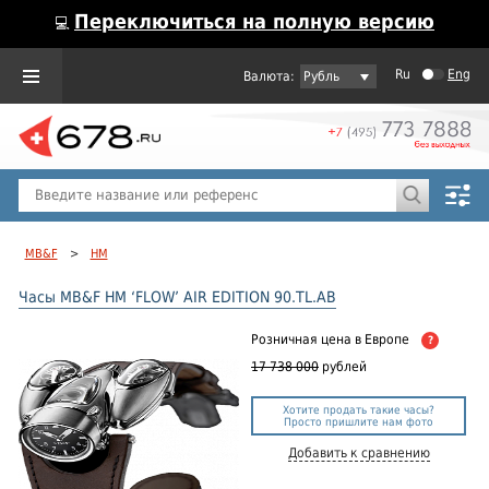
Переключиться на полную версию
💻
Ru
Eng
Рубль
Пол
Горячие предложения
MB&F
>
HM
Часы MB&F HM ‘FLOW’ AIR EDITION 90.TL.AB
Розничная цена
в Европе
?
17 738 000
рублей
Хотите продать такие часы?
Просто пришлите нам фото
Добавить к сравнению