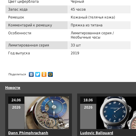
Цвет циферблата
Черный
Запас хода
45 часов
Ремешок
Кожаный (телячья кожа)
Комментарий к ремешку
Пряжка из титана
Особенности
Лимитированная серия /
Необычные часы
Лимитированная серия
33 шт
Год выпуска
2019
Поделиться
Новости
24.06
18.06
2026
2026
Dann Phimphrachanh
Ludovic Ballouard