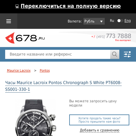
Переключиться на полную версию
💻
Ru
Eng
Рубль
Пол
Горячие предложения
Maurice Lacroix
>
Pontos
Часы Maurice Lacroix Pontos Chronograph S White PT6008-
SS001-330-1
Вы можете запросить цену
модели
Хотите продать такие часы?
Просто пришлите нам фото
Добавить к сравнению