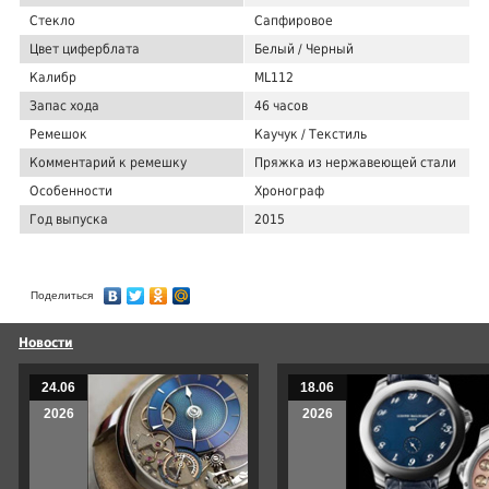
Стекло
Сапфировое
Цвет циферблата
Белый / Черный
Калибр
ML112
Запас хода
46 часов
Ремешок
Каучук / Текстиль
Комментарий к ремешку
Пряжка из нержавеющей стали
Особенности
Хронограф
Год выпуска
2015
Поделиться
Новости
24.06
18.06
2026
2026