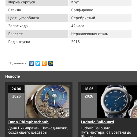
Форма корпуса
Круг
Стекло
Сапфировое
Цвет циферблата
Серебристый
Запас хода
42 часа
Браслет
Нержавеющая сталь
Год выпуска
2015
Поделиться
Новости
24.06
18.06
2026
2026
Dann Phimphrachanh
Ludovic Ballouard
Данн Пхимпрачан: Путь одиночки,
Ludovic Ballouard
создающего шедевры.
Путь мастера: от Бретани до
Женевы.