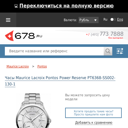
Переключиться на полную версию
💻
Ru
Eng
Рубль
Пол
Горячие предложения
Maurice Lacroix
>
Pontos
Часы Maurice Lacroix Pontos Power Reserve PT6368-SS002-
130-1
Вы можете запросить цену
модели
Хотите продать такие часы?
Просто пришлите нам фото
Добавить к сравнению