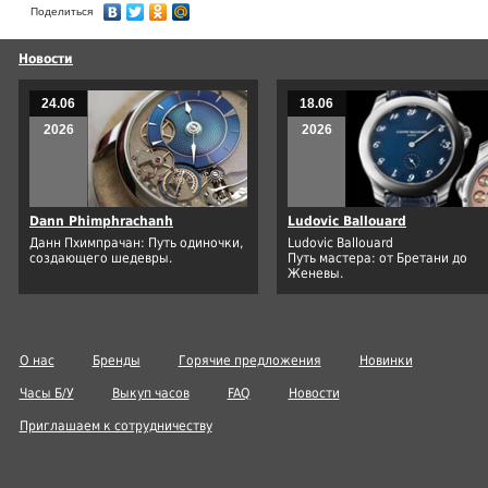
Поделиться
Новости
24.06
18.06
2026
2026
Dann Phimphrachanh
Ludovic Ballouard
Данн Пхимпрачан: Путь одиночки,
Ludovic Ballouard
создающего шедевры.
Путь мастера: от Бретани до
Женевы.
О нас
Бренды
Горячие предложения
Новинки
Часы Б/У
Выкуп часов
FAQ
Новости
Приглашаем к сотрудничеству