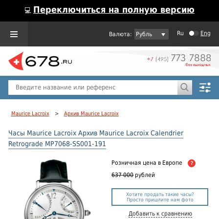
Переключиться на полную версию
💻
Ru
Eng
Рубль
Пол
Горячие предложения
Maurice Lacroix
>
Архив Maurice Lacroix
Часы Maurice Lacroix Архив Maurice Lacroix Calendrier
Retrograde MP7068-SS001-191
Розничная цена
в Европе
?
637 000
рублей
Хотите продать такие часы?
Просто пришлите нам фото
Добавить к сравнению