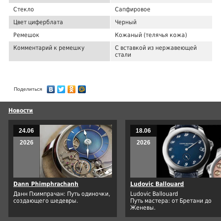
Стекло
Сапфировое
Цвет циферблата
Черный
Ремешок
Кожаный (телячья кожа)
Комментарий к ремешку
С вставкой из нержавеющей
стали
Поделиться
Новости
24.06
18.06
2026
2026
Dann Phimphrachanh
Ludovic Ballouard
Данн Пхимпрачан: Путь одиночки,
Ludovic Ballouard
создающего шедевры.
Путь мастера: от Бретани до
Женевы.