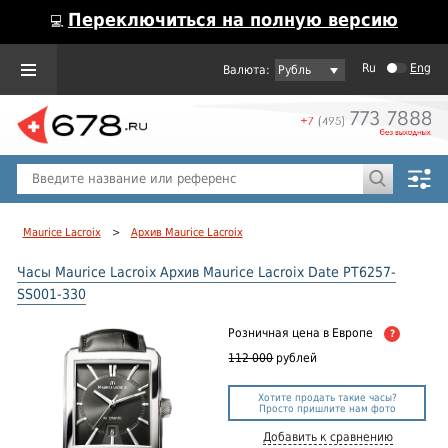
Переключиться на полную версию
💻
Ru
Eng
Рубль
Пол
Горячие предложения
Maurice Lacroix
>
Архив Maurice Lacroix
Часы Maurice Lacroix Архив Maurice Lacroix Date PT6257-
SS001-330
Розничная цена
в Европе
?
112 000
рублей
Хотите продать такие часы?
Просто пришлите нам фото
Добавить к сравнению