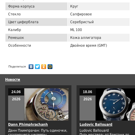
Форма корпуса
Круг
Стекло
Сапфировое
Цвет циферблата
Серебристый
Калибр
ML 100
Ремешок
Кожа аллигатора
Особенности
Двойное время (GMT)
Поделиться
Новости
24.06
18.06
2026
2026
Dann Phimphrachanh
Ludovic Ballouard
Данн Пхимпрачан: Путь одиночки,
Ludovic Ballouard
создающего шедевры.
Путь мастера: от Бретани до