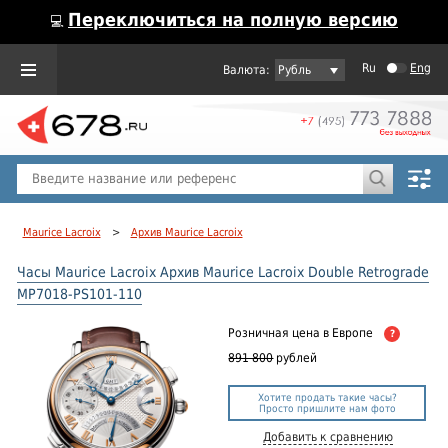
Переключиться на полную версию
💻
Ru
Eng
Рубль
Пол
Горячие предложения
Maurice Lacroix
>
Архив Maurice Lacroix
Часы Maurice Lacroix Архив Maurice Lacroix Double Retrograde
MP7018-PS101-110
Розничная цена
в Европе
?
891 800
рублей
Хотите продать такие часы?
Просто пришлите нам фото
Добавить к сравнению