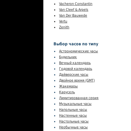
Vacheron Constantin
Van Cleef & Arpels
Van Der Bauwede
Vertu
Zenith
Выбор часов по типу
Астрономические часы
Будильник
Вечный календарь
Годовой календарь
Дайверские часы
Двойное время (GMT)
Жакемары
Карусель
Лимитированная серия
Музыкальные часы
Напольные часы
Настенные часы
Настольные часы
Необычные часы