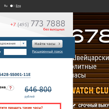
Ru
Eng
редложения
Найти часы
о
Расширенный поиск
P6428-SS001-11E
ена
646 800
рублей
тите продать такие часы?