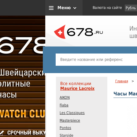
Меню
Валюта на сайте
Рубль
Ин
шв
Главная
>
Все коллекции
Maurice Lacroix
Часы Mau
AIKON
Fiaba
Les Classiques
Masterpiece
Pontos
Starside