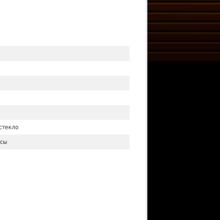
стекло
асы