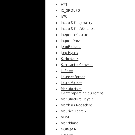
HYT
IC_GROUP0
IWC
Jacob & Co. Jewelry
Jacob & Co. Watches
Jaeger-LeCoultre
Jaquet Droz
JeanRichard
Jorg Hysek
Kerbedanz
Konstantin Chaykin
L' Epée
Laurent Ferrier
Louis Moinet
Manufacture
Contemporaine du Temps
Manufacture Royale
Matthias Naeschke
Maurice Lacroix
MB&F
Montblanc
NORQAIN