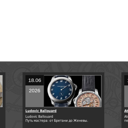
18.06
2026
Ludovic Ballouard
At
Ludovic Ballouard
At
Путь мастера: от Бретани до Женевы.
п