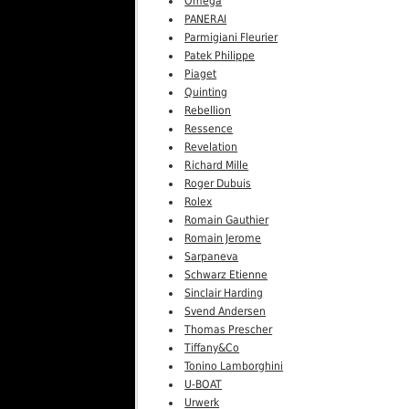
Omega
PANERAI
Parmigiani Fleurier
Patek Philippe
Piaget
Quinting
Rebellion
Ressence
Revelation
Richard Mille
Roger Dubuis
Rolex
Romain Gauthier
Romain Jerome
Sarpaneva
Schwarz Etienne
Sinclair Harding
Svend Andersen
Thomas Prescher
Tiffany&Co
Tonino Lamborghini
U-BOAT
Urwerk