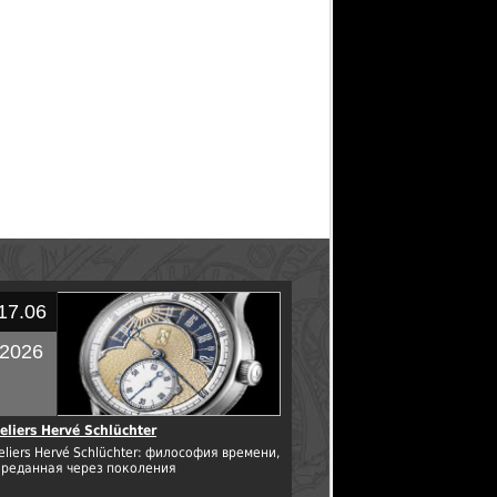
17.06
2026
eliers Hervé Schlüchter
eliers Hervé Schlüchter: философия времени,
ереданная через поколения