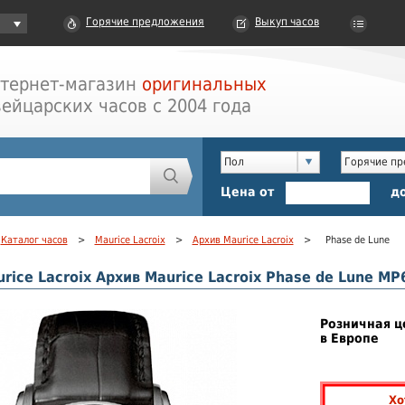
Горячие предложения
Выкуп часов
тернет-магазин
оригинальных
ейцарских часов с 2004 года
Пол
Горячие п
Цена от
д
Каталог часов
>
Maurice Lacroix
>
Архив Maurice Lacroix
>
Phase de Lune
rice Lacroix Архив Maurice Lacroix Phase de Lune M
Розничная ц
в Европе
Хо