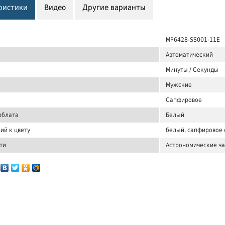
ристики
Видео
Другие варианты
MP6428-SS001-11E
Автоматический
Минуты / Секунды
Мужские
Сапфировое
рблата
Белый
ий к цвету
белый, cапфировое 
ти
Астрономические ч