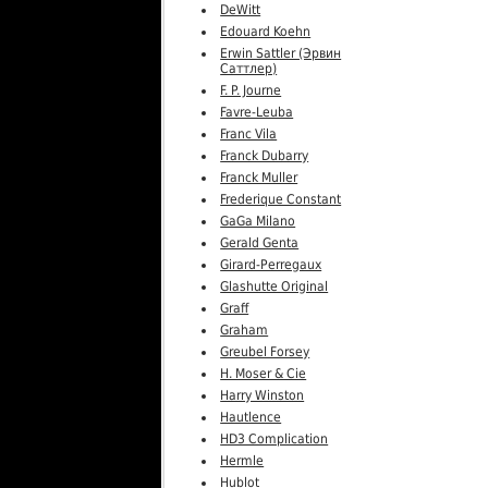
DeWitt
Edouard Koehn
Erwin Sattler (Эрвин
Саттлер)
F. P. Journe
Favre-Leuba
Franc Vila
Franck Dubarry
Franck Muller
Frederique Constant
GaGa Milano
Gerald Genta
Girard-Perregaux
Glashutte Original
Graff
Graham
Greubel Forsey
H. Moser & Cie
Harry Winston
Hautlence
HD3 Complication
Hermle
Hublot