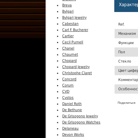
Характе
Breva
Bvlgari
Bvlgari Jewelry
Cabestan
Ref.
Carl F. Bucherer
Механизм
Cartier
Cecil Purnell
Функции
Chanel
Пол
Chaumet
Chopard
Стекло
Chopard Jewelry
Цвет цифе
Christophe Claret
Concord
Комментар
Corum
Особеннос
CVD
Cvstos
Поделиться
Daniel Roth
De Bethune
De Grisogono Jewelry
De Grisogono Watches
Delaneau
Devon Works