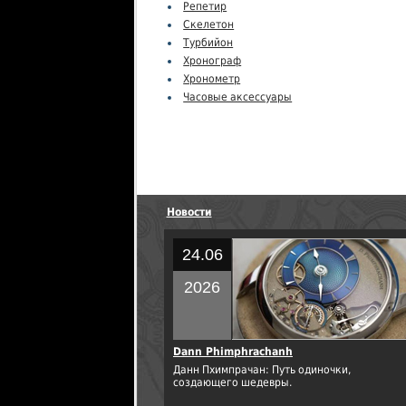
Репетир
Скелетон
Турбийон
Хронограф
Хронометр
Часовые аксессуары
Новости
24.06
2026
Dann Phimphrachanh
Данн Пхимпрачан: Путь одиночки,
создающего шедевры.