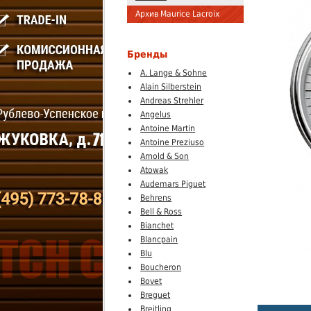
Архив Maurice Lacroix
Бренды
A. Lange & Sohne
Alain Silberstein
Andreas Strehler
Angelus
Antoine Martin
Antoine Preziuso
Arnold & Son
Atowak
Audemars Piguet
Behrens
Bell & Ross
Bianchet
Blancpain
Blu
Boucheron
Bovet
Breguet
Breitling