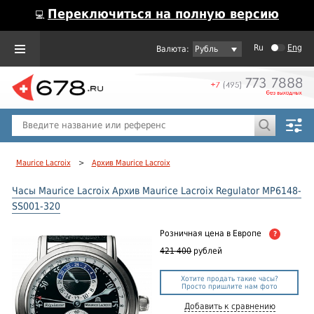
Переключиться на полную версию
💻
Ru
Eng
Рубль
Пол
Горячие предложения
Maurice Lacroix
>
Архив Maurice Lacroix
Часы Maurice Lacroix Архив Maurice Lacroix Regulator MP6148-
SS001-320
Розничная цена
в Европе
?
421 400
рублей
Хотите продать такие часы?
Просто пришлите нам фото
Добавить к сравнению