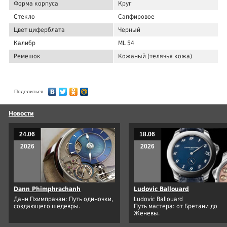
Форма корпуса
Круг
Стекло
Сапфировое
Цвет циферблата
Черный
Калибр
ML 54
Ремешок
Кожаный (телячья кожа)
Поделиться
Новости
24.06
18.06
2026
2026
Dann Phimphrachanh
Ludovic Ballouard
Данн Пхимпрачан: Путь одиночки,
Ludovic Ballouard
создающего шедевры.
Путь мастера: от Бретани до
Женевы.