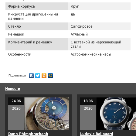
Форма корпуса
Круг
Инкрустация драгоценными
да
камнями
Стекло
Сапфировое
Ремешок
Атласный
Комментарий к ремешку
С вставкой из нержавеющей
стали
Особенности
Астрономические часы
Поделиться
Новости
24.06
18.06
2026
2026
Dann Phimphrachanh
Ludovic Ballouard