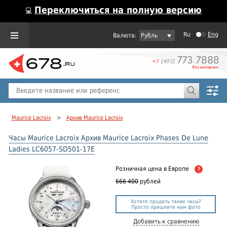
Переключиться на полную версию
💻
Ru
Eng
Рубль
Пол
Горячие предложения
Maurice Lacroix
>
Архив Maurice Lacroix
Часы Maurice Lacroix Архив Maurice Lacroix Phases De Lune
Ladies LC6057-SD501-17E
Розничная цена
в Европе
?
666 400
рублей
Хотите продать такие часы?
Просто пришлите нам фото
Добавить к сравнению