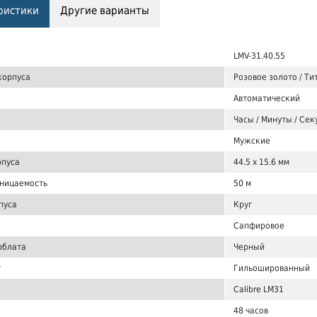
ристики
Другие варианты
LMV-31.40.55
корпуса
Розовое золото / Ти
Автоматический
Часы / Минуты / Се
Мужские
рпуса
44.5 x 15.6 мм
ницаемость
50 м
пуса
Круг
Сапфировое
рблата
Черный
т
Гильошированный
Calibre LM31
48 часов