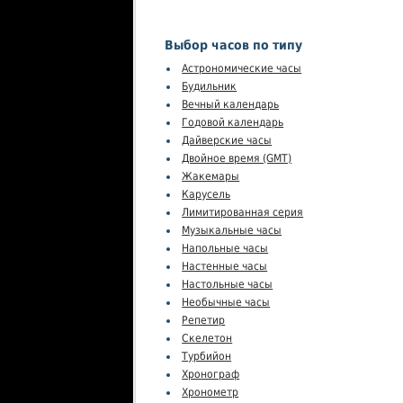
Выбор часов по типу
Астрономические часы
Будильник
Вечный календарь
Годовой календарь
Дайверские часы
Двойное время (GMT)
Жакемары
Карусель
Лимитированная серия
Музыкальные часы
Напольные часы
Настенные часы
Настольные часы
Необычные часы
Репетир
Скелетон
Турбийон
Хронограф
Хронометр