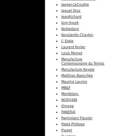
Jaeger-LeCoultre
Jaquet Droz
JeanRichard
Jorg Hysek
Kerbedanz
Konstantin Chaykin
L' Epée
Laurent Ferrier
Louis Moinet
Manufacture
Contemporaine du Temps
Manufacture Royale
Matthias Naeschke
Maurice Lacroix
MB&F
Montblanc
NORQAIN
Omega
PANERAI
Parmigiani Fleurier
Patek Philippe
Piaget