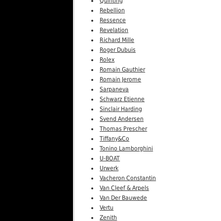
Quinting
Rebellion
Ressence
Revelation
Richard Mille
Roger Dubuis
Rolex
Romain Gauthier
Romain Jerome
Sarpaneva
Schwarz Etienne
Sinclair Harding
Svend Andersen
Thomas Prescher
Tiffany&Co
Tonino Lamborghini
U-BOAT
Urwerk
Vacheron Constantin
Van Cleef & Arpels
Van Der Bauwede
Vertu
Zenith