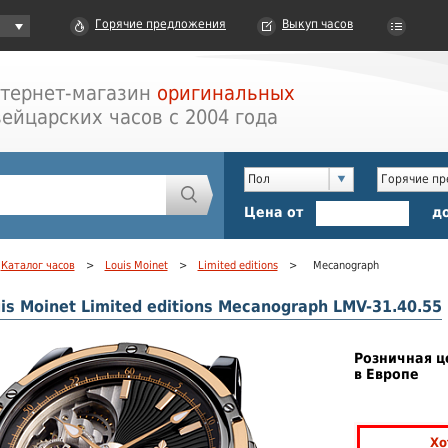
Горячие предложения
Выкуп часов
тернет-магазин
оригинальных
ейцарских часов с 2004 года
Пол
Горячие п
Цена от
д
Каталог часов
>
Louis Moinet
>
Limited editions
>
Mecanograph
is Moinet Limited editions Mecanograph LMV-31.40.55
Розничная ц
в Европе
Хо