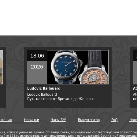
18.06
2026
Ludovic Ballouard
At
Ludovic Ballouard
At
Путь мастера: от Бретани до Женевы.
п
ожения
Новинки
Часы Б/У
Выкуп часов
FAQ
Нов
ния, используемые на данной странице сайта, принадлежат соответствующим правооблада
а сайте 678.ru исключительно для информирования пользователей бесплатной информацио