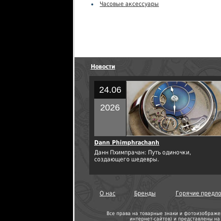
Часовые аксессуары
Новости
24.06
2026
Dann Phimphrachanh
Данн Пхимпрачан: Путь одиночки,
создающего шедевры.
О нас
Бренды
Горячие предл
Все права на товарные знаки и фотоизображе
интернет-сайтов
) и представлены н