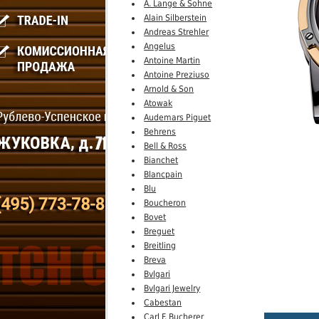
A. Lange & Sohne
Alain Silberstein
Andreas Strehler
Angelus
Antoine Martin
Antoine Preziuso
Arnold & Son
Atowak
Audemars Piguet
Behrens
Bell & Ross
Bianchet
Blancpain
Blu
Boucheron
Bovet
Breguet
Breitling
Breva
Bvlgari
Bvlgari Jewelry
Cabestan
Carl F. Bucherer