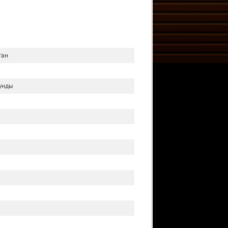
тан
кунды