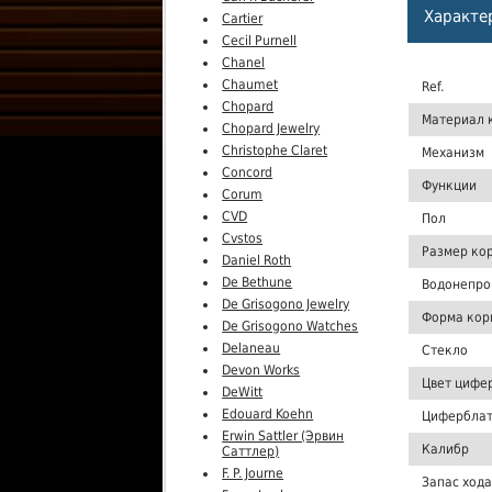
Характе
Cartier
Cecil Purnell
Chanel
Chaumet
Ref.
Chopard
Материал 
Chopard Jewelry
Christophe Claret
Механизм
Concord
Функции
Corum
CVD
Пол
Cvstos
Размер ко
Daniel Roth
De Bethune
Водонепро
De Grisogono Jewelry
Форма кор
De Grisogono Watches
Delaneau
Стекло
Devon Works
Цвет цифе
DeWitt
Edouard Koehn
Цифербла
Erwin Sattler (Эрвин
Калибр
Саттлер)
F. P. Journe
Запас хода