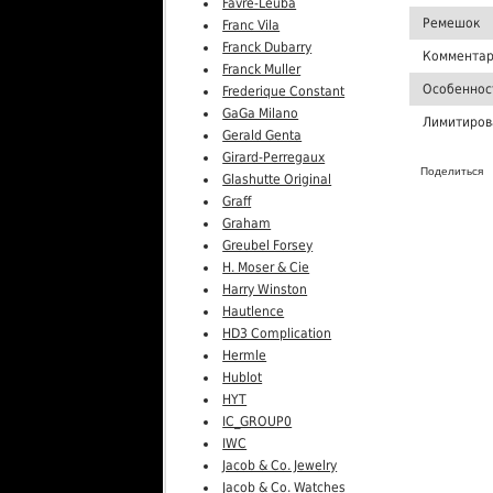
Favre-Leuba
Ремешок
Franc Vila
Franck Dubarry
Комментар
Franck Muller
Особеннос
Frederique Constant
GaGa Milano
Лимитиров
Gerald Genta
Girard-Perregaux
Поделиться
Glashutte Original
Graff
Graham
Greubel Forsey
H. Moser & Cie
Harry Winston
Hautlence
HD3 Complication
Hermle
Hublot
HYT
IC_GROUP0
IWC
Jacob & Co. Jewelry
Jacob & Co. Watches