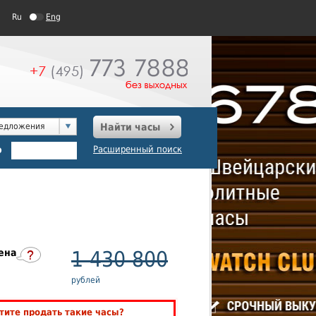
Ru
Eng
редложения
Найти часы
о
Расширенный поиск
ена
1 430 800
рублей
тите продать такие часы?