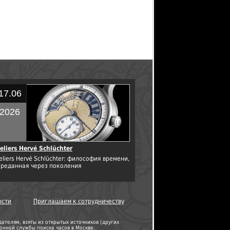
17.06
2026
eliers Hervé Schlüchter
eliers Hervé Schlüchter: философия времени,
ереданная через поколения
ости
Приглашаем к сотрудничеству
телям, взяты из открытых источников (других
нной службы поиска часов в Москве.