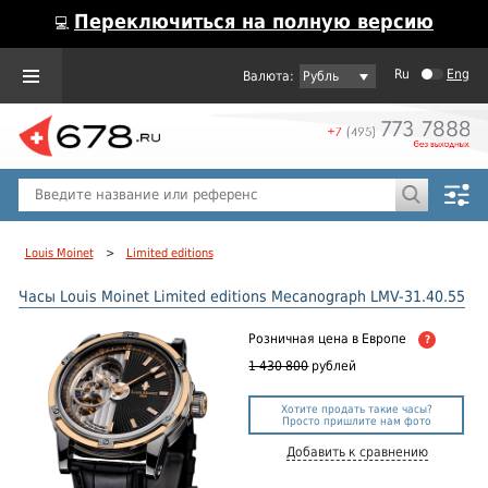
Переключиться на полную версию
💻
Ru
Eng
Рубль
Пол
Горячие предложения
Louis Moinet
>
Limited editions
Часы Louis Moinet Limited editions Mecanograph LMV-31.40.55
Розничная цена
в Европе
?
1 430 800
рублей
Хотите продать такие часы?
Просто пришлите нам фото
Добавить к сравнению