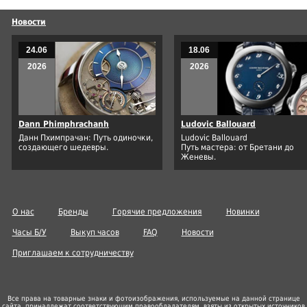
Новости
24.06
18.06
2026
2026
Dann Phimphrachanh
Ludovic Ballouard
Данн Пхимпрачан: Путь одиночки,
Ludovic Ballouard
создающего шедевры.
Путь мастера: от Бретани до
Женевы.
О нас
Бренды
Горячие предложения
Новинки
Часы Б/У
Выкуп часов
FAQ
Новости
Приглашаем к сотрудничеству
Все права на товарные знаки и фотоизображения, используемые на данной странице
сайта, принадлежат соответствующим правообладателям, взяты из открытых источников