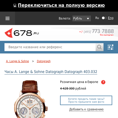
Переключиться на полную версию
💻
Ru
Eng
Рубль
Пол
Горячие предложения
A. Lange & Sohne
>
Datograph
Часы A. Lange & Sohne Datograph Datograph 403.032
Розничная цена
в Европе
?
4 428 300
рублей
Хотите продать такие часы?
Просто пришлите нам фото
Добавить к сравнению