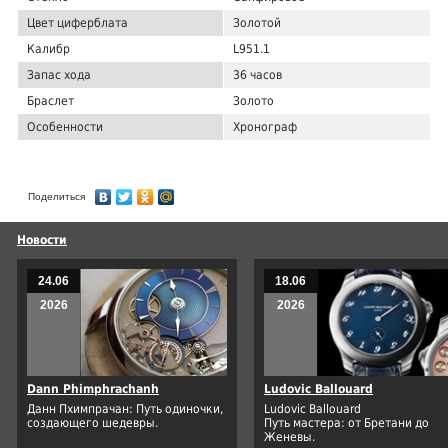
Цвет циферблата
Золотой
Калибр
L951.1
Запас хода
36 часов
Браслет
Золото
Особенности
Хронограф
Поделиться
Новости
24.06
18.06
2026
2026
Dann Phimphrachanh
Ludovic Ballouard
Данн Пхимпрачан: Путь одиночки,
Ludovic Ballouard
создающего шедевры.
Путь мастера: от Бретани до
Женевы.