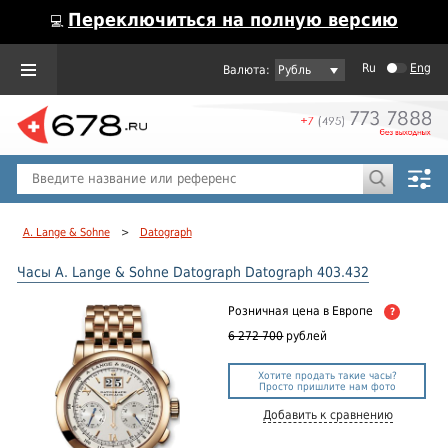
Переключиться на полную версию
💻
Ru
Eng
Рубль
Пол
Горячие предложения
A. Lange & Sohne
>
Datograph
Часы A. Lange & Sohne Datograph Datograph 403.432
Розничная цена
в Европе
?
6 272 700
рублей
Хотите продать такие часы?
Просто пришлите нам фото
Добавить к сравнению