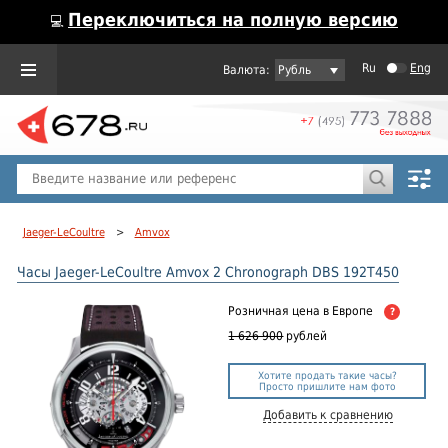
Переключиться на полную версию
💻
Ru
Eng
Рубль
Пол
Горячие предложения
Jaeger-LeCoultre
>
Amvox
Часы Jaeger-LeCoultre Amvox 2 Chronograph DBS 192T450
Розничная цена
в Европе
?
1 626 900
рублей
Хотите продать такие часы?
Просто пришлите нам фото
Добавить к сравнению