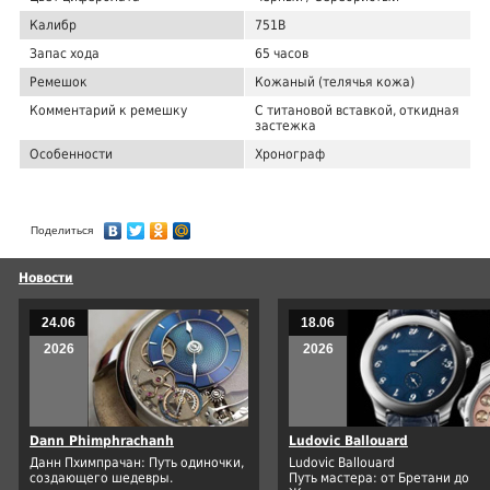
Калибр
751B
Запас хода
65 часов
Ремешок
Кожаный (телячья кожа)
Комментарий к ремешку
С титановой вставкой, откидная
застежка
Особенности
Хронограф
Поделиться
Новости
24.06
18.06
2026
2026
Dann Phimphrachanh
Ludovic Ballouard
Данн Пхимпрачан: Путь одиночки,
Ludovic Ballouard
создающего шедевры.
Путь мастера: от Бретани до