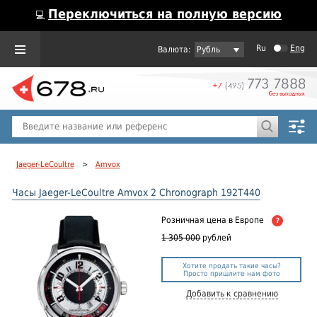
Переключиться на полную версию
💻
Ru
Eng
Рубль
Пол
Горячие предложения
Jaeger-LeCoultre
>
Amvox
Часы Jaeger-LeCoultre Amvox 2 Chronograph 192T440
Розничная цена
в Европе
?
1 305 000
рублей
Хотите продать такие часы?
Просто пришлите нам фото
Добавить к сравнению