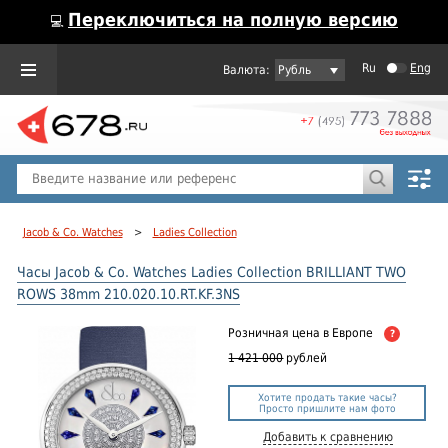
Переключиться на полную версию
💻
Ru
Eng
Рубль
Пол
Горячие предложения
Jacob & Co. Watches
>
Ladies Collection
Часы Jacob & Co. Watches Ladies Collection BRILLIANT TWO
ROWS 38mm 210.020.10.RT.KF.3NS
Розничная цена
в Европе
?
1 421 000
рублей
Хотите продать такие часы?
Просто пришлите нам фото
Добавить к сравнению