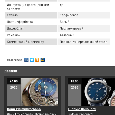
Инкрустация драгоценными
да
камнями
Стекло
Сапфировое
Цвет циферблата
Белый
Циферблат
Перламутровый
Ремешок
Атласный
Комментарий к ремешку
Пряжка из нержавеющей стали
Поделиться
Новости
24.06
18.06
2026
2026
Dann Phimphrachanh
Ludovic Ballouard
Данн Пхимпрачан: Путь одиночки,
Ludovic Ballouard