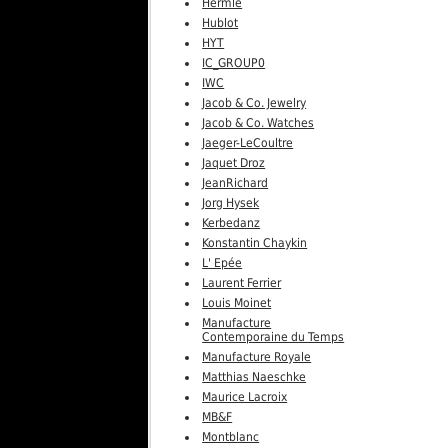
Hermle
Hublot
HYT
IC_GROUP0
IWC
Jacob & Co. Jewelry
Jacob & Co. Watches
Jaeger-LeCoultre
Jaquet Droz
JeanRichard
Jorg Hysek
Kerbedanz
Konstantin Chaykin
L' Epée
Laurent Ferrier
Louis Moinet
Manufacture
Contemporaine du Temps
Manufacture Royale
Matthias Naeschke
Maurice Lacroix
MB&F
Montblanc