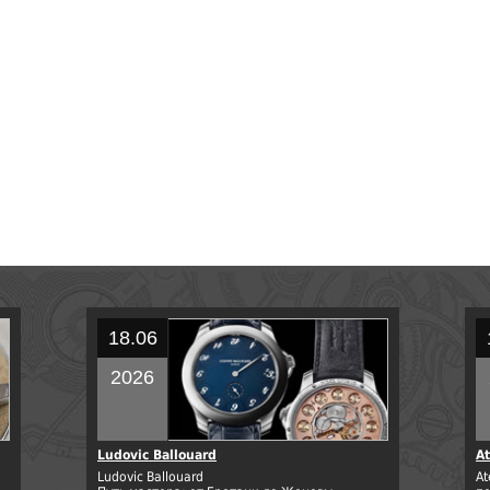
18.06
2026
Ludovic Ballouard
At
Ludovic Ballouard
At