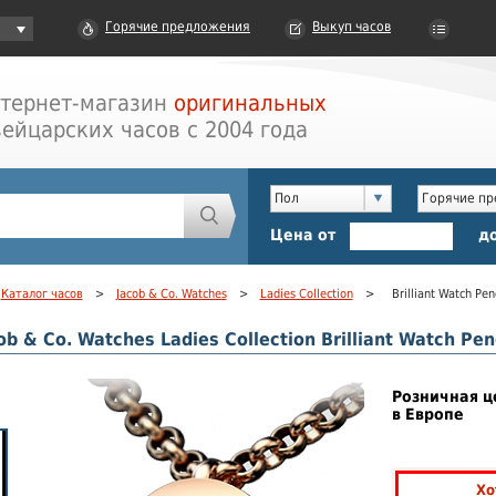
Горячие предложения
Выкуп часов
тернет-магазин
оригинальных
ейцарских часов с 2004 года
Пол
Горячие п
Цена от
д
Каталог часов
>
Jacob & Co. Watches
>
Ladies Collection
>
Brilliant Watch Pe
ob & Co. Watches Ladies Collection Brilliant Watch Pe
Розничная ц
в Европе
Хо