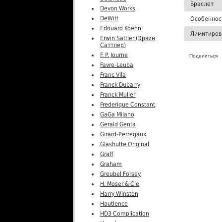
Браслет
Devon Works
DeWitt
Особеннос
Edouard Koehn
Лимитиров
Erwin Sattler (Эрвин
Саттлер)
F. P. Journe
Поделиться
Favre-Leuba
Franc Vila
Franck Dubarry
Franck Muller
Frederique Constant
GaGa Milano
Gerald Genta
Girard-Perregaux
Glashutte Original
Graff
Graham
Greubel Forsey
H. Moser & Cie
Harry Winston
Hautlence
HD3 Complication