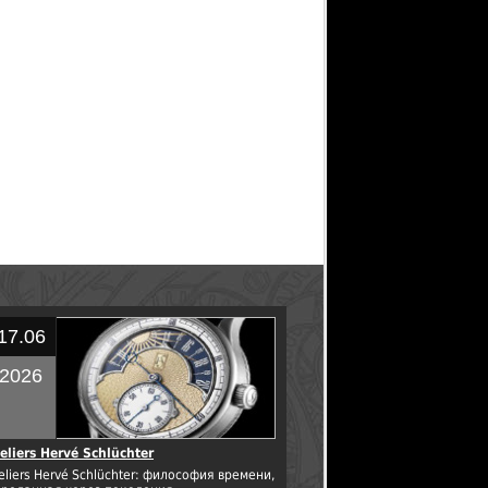
17.06
2026
eliers Hervé Schlüchter
eliers Hervé Schlüchter: философия времени,