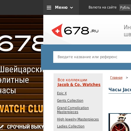
Меню
Валюта на сайте
Рубль
Ин
шв
Главная
>
Все коллекции
Jacob & Co. Watches
Часы Jac
Epic X
Gents Collection
Grand Complication
Masterpieces
High Jewelry Masterpieces
Ladies Collection