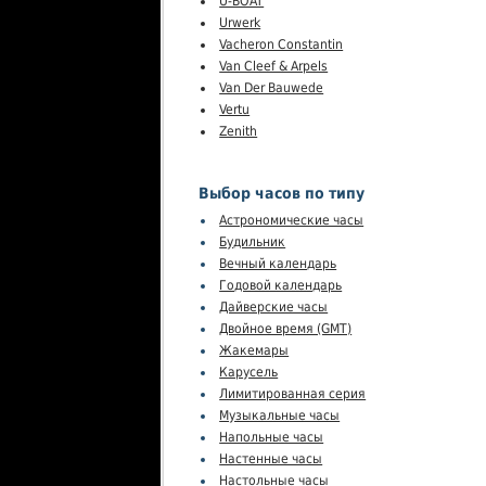
U-BOAT
Urwerk
Vacheron Constantin
Van Cleef & Arpels
Van Der Bauwede
Vertu
Zenith
Выбор часов по типу
Астрономические часы
Будильник
Вечный календарь
Годовой календарь
Дайверские часы
Двойное время (GMT)
Жакемары
Карусель
Лимитированная серия
Музыкальные часы
Напольные часы
Настенные часы
Настольные часы