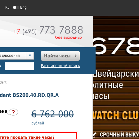
Ru
Eng
редложения
Найти часы
о
Расширенный поиск
ndant
ndant BS200.40.RD.QR.A
ена
6 762 000
рублей
тите продать такие часы?