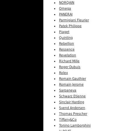
NORQAIN
Omega
PANERAI
Parmigiani Fleurier
Patek Philippe
Piaget
Quinting
Rebellion
Ressence
Revelation
Richard Mille
Roger Dubuis
Rolex
Romain Gauthier
Romain Jerome
Sarpaneva
Schwarz Etienne
Sinclair Harding
Svend Andersen
Thomas Prescher
Tiffany&Co
Tonino Lamborghini