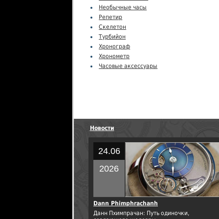
Необычные часы
Репетир
Скелетон
Турбийон
Хронограф
Хронометр
Часовые аксессуары
Новости
24.06
2026
Dann Phimphrachanh
Данн Пхимпрачан: Путь одиночки,