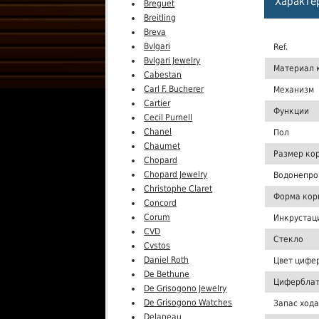
Характе
Breguet
Breitling
Breva
Bvlgari
Ref.
Bvlgari Jewelry
Материал 
Cabestan
Carl F. Bucherer
Механизм
Cartier
Функции
Cecil Purnell
Chanel
Пол
Chaumet
Размер ко
Chopard
Chopard Jewelry
Водонепро
Christophe Claret
Форма кор
Concord
Corum
Инкрустац
CVD
Стекло
Cvstos
Daniel Roth
Цвет цифе
De Bethune
Цифербла
De Grisogono Jewelry
De Grisogono Watches
Запас хода
Delaneau