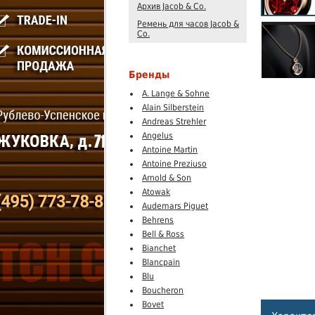
Архив Jacob & Co.
Ремень для часов Jacob &
Co.
Бренды
A. Lange & Sohne
Alain Silberstein
Andreas Strehler
Angelus
Antoine Martin
Antoine Preziuso
Arnold & Son
Atowak
Audemars Piguet
Behrens
Bell & Ross
Bianchet
Blancpain
Blu
Boucheron
Bovet