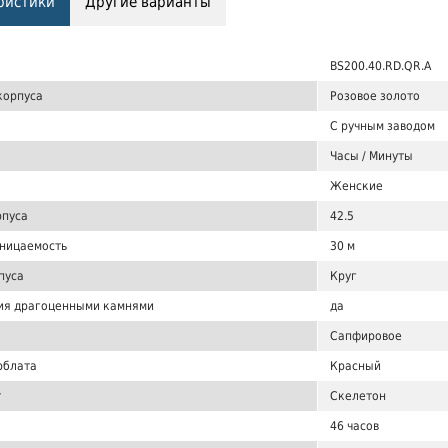
ристики
Другие варианты
BS200.40.RD.QR.A
корпуса
Розовое золото
С ручным заводом
Часы / Минуты
Женские
рпуса
42.5
ницаемость
30 м
пуса
Круг
ия драгоценными камнями
да
Сапфировое
рблата
Красный
т
Скелетон
46 часов