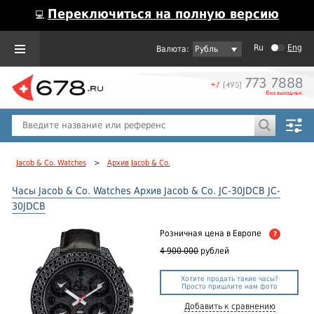
Переключиться на полную версию
💻
Ru
Eng
Рубль
Пол
Горячие предложения
Jacob & Co. Watches
>
Архив Jacob & Co.
Часы Jacob & Co. Watches Архив Jacob & Co. JC-30JDCB JC-
30JDCB
Розничная цена
в Европе
?
4 900 000
рублей
Хотите продать такие часы?
Просто пришлите нам фото
Добавить к сравнению