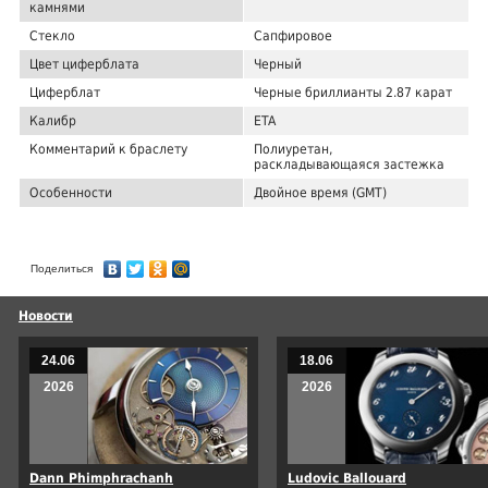
камнями
Стекло
Сапфировое
Цвет циферблата
Черный
Циферблат
Черные бриллианты 2.87 карат
Калибр
ETA
Комментарий к браслету
Полиуретан,
раскладывающаяся застежка
Особенности
Двойное время (GMT)
Поделиться
Новости
24.06
18.06
2026
2026
Dann Phimphrachanh
Ludovic Ballouard