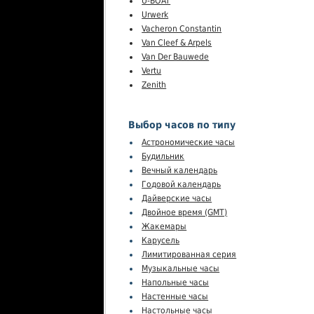
U-BOAT
Urwerk
Vacheron Constantin
Van Cleef & Arpels
Van Der Bauwede
Vertu
Zenith
Выбор часов по типу
Астрономические часы
Будильник
Вечный календарь
Годовой календарь
Дайверские часы
Двойное время (GMT)
Жакемары
Карусель
Лимитированная серия
Музыкальные часы
Напольные часы
Настенные часы
Настольные часы