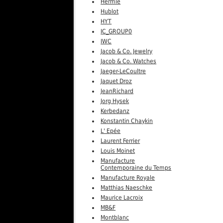
Hermle
Hublot
HYT
IC_GROUP0
IWC
Jacob & Co. Jewelry
Jacob & Co. Watches
Jaeger-LeCoultre
Jaquet Droz
JeanRichard
Jorg Hysek
Kerbedanz
Konstantin Chaykin
L' Epée
Laurent Ferrier
Louis Moinet
Manufacture
Contemporaine du Temps
Manufacture Royale
Matthias Naeschke
Maurice Lacroix
MB&F
Montblanc