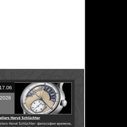
17.06
2026
eliers Hervé Schlüchter
eliers Hervé Schlüchter: философия времени,