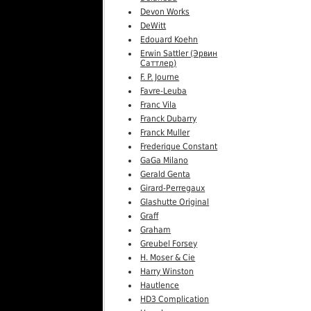
Devon Works
DeWitt
Edouard Koehn
Erwin Sattler (Эрвин
Саттлер)
F. P. Journe
Favre-Leuba
Franc Vila
Franck Dubarry
Franck Muller
Frederique Constant
GaGa Milano
Gerald Genta
Girard-Perregaux
Glashutte Original
Graff
Graham
Greubel Forsey
H. Moser & Cie
Harry Winston
Hautlence
HD3 Complication