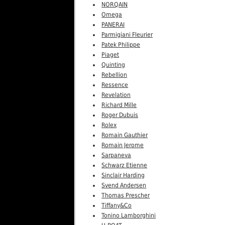
NORQAIN
Omega
PANERAI
Parmigiani Fleurier
Patek Philippe
Piaget
Quinting
Rebellion
Ressence
Revelation
Richard Mille
Roger Dubuis
Rolex
Romain Gauthier
Romain Jerome
Sarpaneva
Schwarz Etienne
Sinclair Harding
Svend Andersen
Thomas Prescher
Tiffany&Co
Tonino Lamborghini