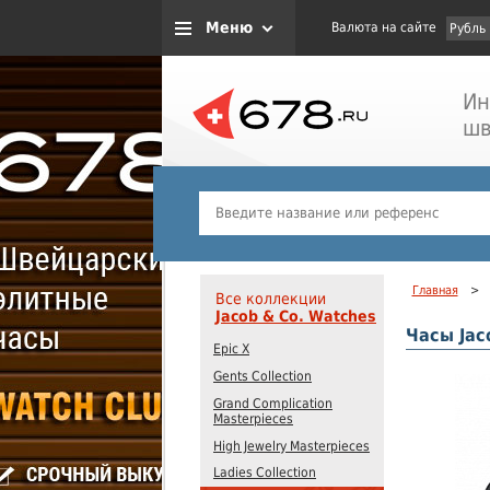
Меню
Валюта на сайте
Рубль
Ин
шв
Главная
>
Все коллекции
Jacob & Co. Watches
Часы Jac
Epic X
Gents Collection
Grand Complication
Masterpieces
High Jewelry Masterpieces
Ladies Collection