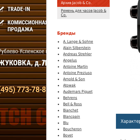
Архив Jacob & Co.
Ремень для часов Jacob &
Co.
Бренды
A. Lange & Sohne
Alain Silberstein
Andreas Strehler
Angelus
Antoine Martin
Antoine Preziuso
Arnold & Son
Atowak
Audemars Piguet
Behrens
Bell & Ross
Bianchet
Blancpain
Характе
Blu
Boucheron
Bovet