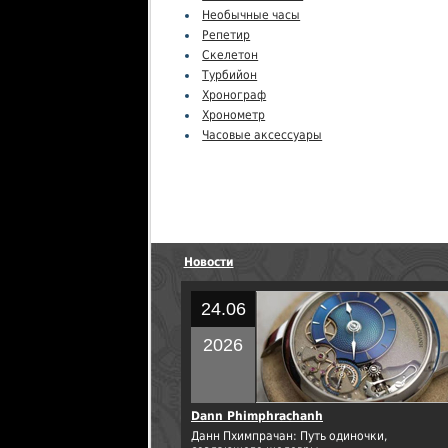
Необычные часы
Репетир
Скелетон
Турбийон
Хронограф
Хронометр
Часовые аксессуары
Новости
24.06
2026
Dann Phimphrachanh
Данн Пхимпрачан: Путь одиночки,