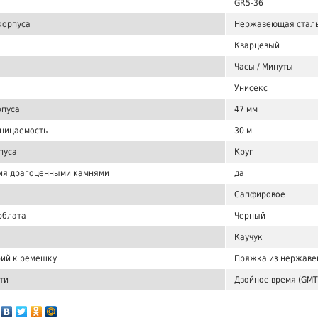
GR5-36
корпуса
Нержавеющая сталь
Кварцевый
Часы / Минуты
Унисекс
рпуса
47 мм
ницаемость
30 м
пуса
Круг
ия драгоценными камнями
да
Сапфировое
рблата
Черный
Каучук
ий к ремешку
Пряжка из нержаве
ти
Двойное время (GMT