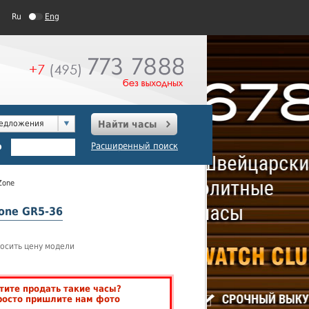
Ru
Eng
редложения
Найти часы
о
Расширенный поиск
Zone
Zone GR5-36
осить цену модели
тите продать такие часы?
росто пришлите нам фото