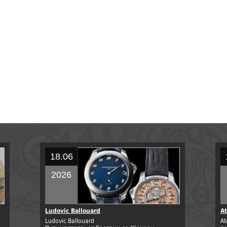
18.06
2026
Ludovic Ballouard
At
Ludovic Ballouard
At