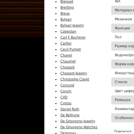
Ref.
Breguet
Breitling
Материал 
Breva
Механизм
Bvlgari
Bvlgari Jewelry
Функции
Cabestan
Пол
Carl F. Bucherer
Cartier
Размер ко
Cecil Purnell
Водонепро
Chanel
Chaumet
Форма кор
Chopard
Инкрустац
Chopard Jewelry
Christophe Claret
Стекло
Concord
Цвет цифе
Corum
CVD
Ремешок
Cvstos
Комментар
Daniel Roth
De Bethune
Особеннос
De Grisogono Jewelry
De Grisogono Watches
Поделиться
Delaneau