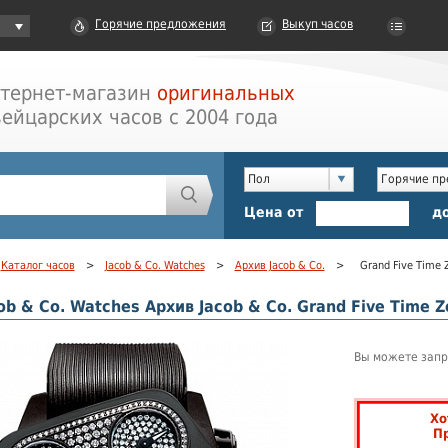
Горячие предложения
Выкуп часов
тернет-магазин
оригинальных
ейцарских часов с 2004 года
Пол
Горячие п
Цена от
д
Каталог часов
>
Jacob & Co. Watches
>
Архив Jacob & Co.
>
Grand Five Time 
ob & Co. Watches Архив Jacob & Co. Grand Five Time 
Вы можете запр
Хо
П