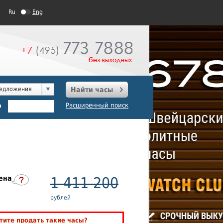
Ru
Eng
редложения
Найти часы
о
Расширенный поиск
ена
1 411 200
рублей
тите продать такие часы?