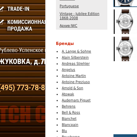
Portuguese
Vintage - Jubilee Edition
1868-2008
Архив IWC
Бренды
A. Lange & Sohne
Alain Silberstein
Andreas Strehler
Angelus
Antoine Martin
Antoine Preziuso
Arnold & Son
Atowak
Audemars Piguet
Behrens
Bell & Ross
Bianchet
Blancpain
Blu