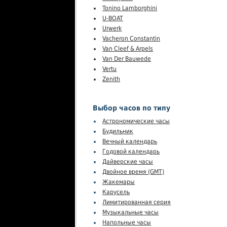
Tonino Lamborghini
U-BOAT
Urwerk
Vacheron Constantin
Van Cleef & Arpels
Van Der Bauwede
Vertu
Zenith
Выбор часов по типу
Астрономические часы
Будильник
Вечный календарь
Годовой календарь
Дайверские часы
Двойное время (GMT)
Жакемары
Карусель
Лимитированная серия
Музыкальные часы
Напольные часы