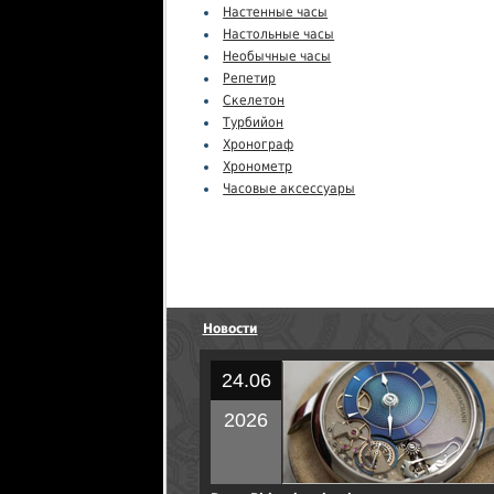
Настенные часы
Настольные часы
Необычные часы
Репетир
Скелетон
Турбийон
Хронограф
Хронометр
Часовые аксессуары
Новости
24.06
2026