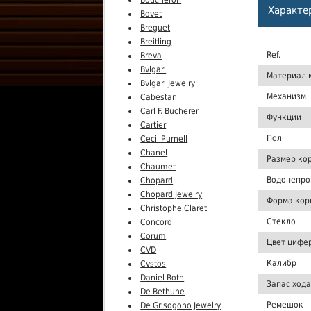
Boucheron
Характе
Bovet
Breguet
Breitling
Ref.
Breva
Bvlgari
Материал 
Bvlgari Jewelry
Механизм
Cabestan
Carl F. Bucherer
Функции
Cartier
Пол
Cecil Purnell
Chanel
Размер ко
Chaumet
Водонепро
Chopard
Chopard Jewelry
Форма кор
Christophe Claret
Стекло
Concord
Corum
Цвет цифе
CVD
Калибр
Cvstos
Daniel Roth
Запас хода
De Bethune
Ремешок
De Grisogono Jewelry