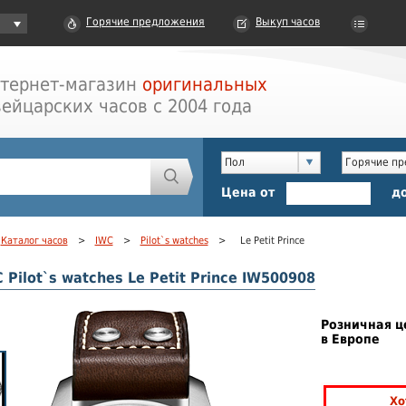
Горячие предложения
Выкуп часов
тернет-магазин
оригинальных
ейцарских часов с 2004 года
Пол
Горячие п
Цена от
д
Каталог часов
>
IWC
>
Pilot`s watches
>
Le Petit Prince
 Pilot`s watches Le Petit Prince IW500908
Розничная ц
в Европе
Хо