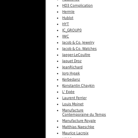
HD3 Complication
Hermle
Hublot
HYT
IC_GROUP0
IWC
Jacob & Co. Jewelry
Jacob & Co. Watches
Jaeger-LeCoultre
Jaquet Droz
JeanRichard
Jorg Hysek
Kerbedanz
Konstantin Chaykin
L' Epée
Laurent Ferrier
Louis Moinet
Manufacture
Contemporaine du Temps
Manufacture Royale
Matthias Naeschke
Maurice Lacroix