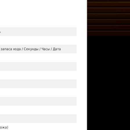
ь
запаса хода / Секунды / Часы / Дата
кожа)