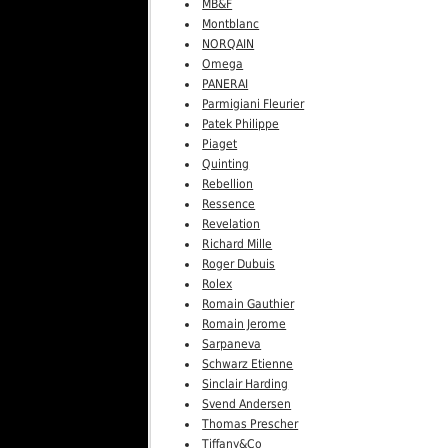
MB&F
Montblanc
NORQAIN
Omega
PANERAI
Parmigiani Fleurier
Patek Philippe
Piaget
Quinting
Rebellion
Ressence
Revelation
Richard Mille
Roger Dubuis
Rolex
Romain Gauthier
Romain Jerome
Sarpaneva
Schwarz Etienne
Sinclair Harding
Svend Andersen
Thomas Prescher
Tiffany&Co