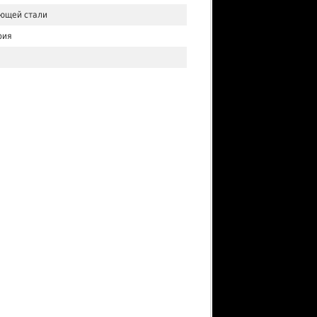
ющей стали
рия