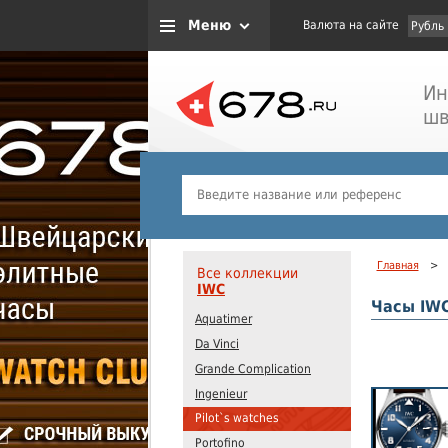
Меню
Валюта на сайте
Рубль
Ин
шв
Главная
>
Все коллекции
IWC
Часы IWC
Aquatimer
Da Vinci
Grande Complication
Ingenieur
Pilot`s watches
Portofino