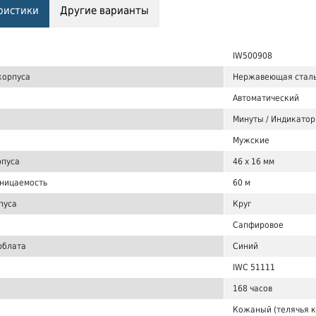
ристики
Другие варианты
IW500908
корпуса
Нержавеющая стал
Автоматический
Минуты / Индикатор 
Мужские
рпуса
46 x 16 мм
ницаемость
60 м
пуса
Круг
Сапфировое
рблата
Синий
IWC 51111
168 часов
Кожаный (телячья 