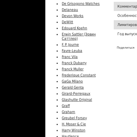
De Grisogono Watches
Комментар
Delaneau
Особеннос
Devon Works
DeWitt
Лимитиров
Edouard Koehn
Год выпус
Erwin Sattler (Эрвин
Саттлер)
F. P. Journe
Поделиться
Favre-Leuba
Franc Vila
Franck Dubarry
Franck Muller
Frederique Constant
GaGa Milano
Gerald Genta
Girard-Perregaux
Glashutte Original
Graff
Graham
Greubel Forsey
H. Moser & Cie
Harry Winston
Hautlence