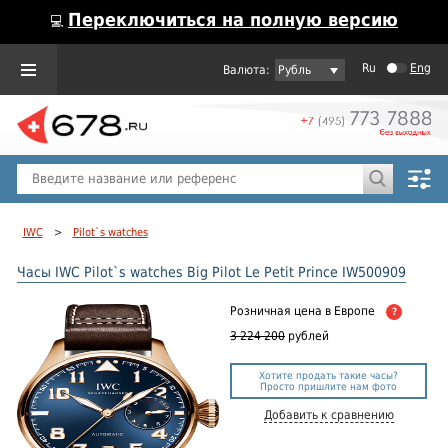
Переключиться на полную версию
💻
Ru
Eng
Рубль
Пол
Горячие предложения
IWC
>
Pilot`s watches
Часы IWC Pilot`s watches Big Pilot Le Petit Prince IW500909
Розничная цена
в Европе
?
3 224 200
рублей
Хотите продать такие часы?
Просто пришлите нам фото
Добавить к сравнению