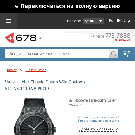
Переключиться на полную версию
💻
Ru
Eng
Рубль
Пол
Горячие предложения
Hublot
>
Classic Fusion
Часы Hublot Classic Fusion Wild Customs
511.NX.1110.VR.PIC19
Вы можете запросить цену
модели
Хотите продать такие часы?
Просто пришлите нам фото
Добавить к сравнению