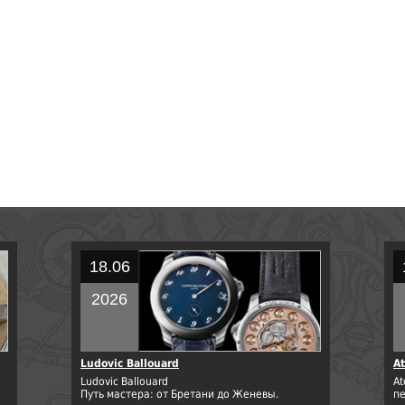
18.06
2026
Ludovic Ballouard
At
Ludovic Ballouard
At
Путь мастера: от Бретани до Женевы.
п