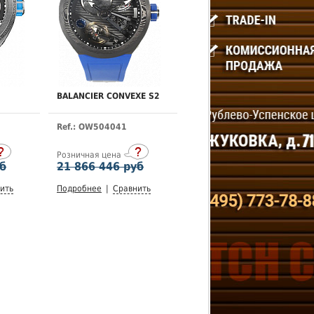
BALANCIER CONVEXE S2
Ref.: OW504041
Розничная цена
уб
21 866 446 руб
ить
Подробнее
|
Сравнить