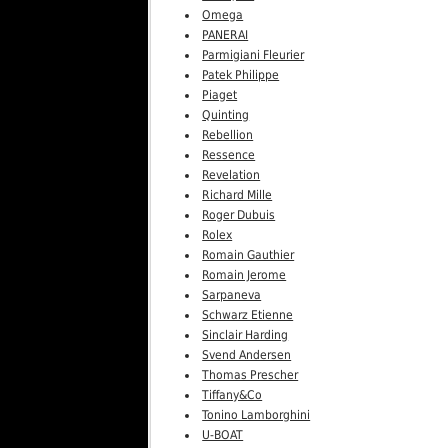
Omega
PANERAI
Parmigiani Fleurier
Patek Philippe
Piaget
Quinting
Rebellion
Ressence
Revelation
Richard Mille
Roger Dubuis
Rolex
Romain Gauthier
Romain Jerome
Sarpaneva
Schwarz Etienne
Sinclair Harding
Svend Andersen
Thomas Prescher
Tiffany&Co
Tonino Lamborghini
U-BOAT