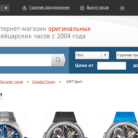
Горячие предложения
Выкуп часов
тернет-магазин
оригинальных
ейцарских часов с 2004 года
Пол
Горячие п
Цена от
д
Каталог часов
>
Greubel Forsey
>
GMT Sport
t