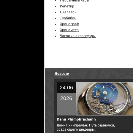
Необычные часы
Репетир
Скелетон
Турбийон
Хронограф
Хронометр
Часовые аксессуары
Новости
24.06
2026
Dann Phimphrachanh
Данн Пхимпрачан: Путь одиночки,
создающего шедевры.