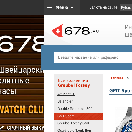
Меню
Валюта на сайте
Рубль
Ин
шв
Главная
>
Все коллекции
Greubel Forsey
GMT Spor
Art Piece 1
Balancier
Double Tourbillon 30°
GMT Sport
Greubel Forsey GMT
Quadruple Tourbillon