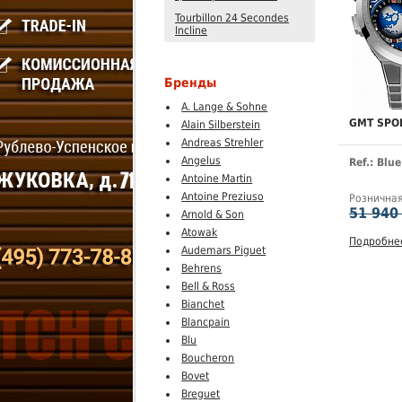
Tourbillon 24 Secondes
Incline
Бренды
A. Lange & Sohne
GMT SPO
Alain Silberstein
Andreas Strehler
Angelus
Ref.: Blu
Antoine Martin
Antoine Preziuso
Рознична
51 940
Arnold & Son
Atowak
Подробне
Audemars Piguet
Behrens
Bell & Ross
Bianchet
Blancpain
Blu
Boucheron
Bovet
Breguet