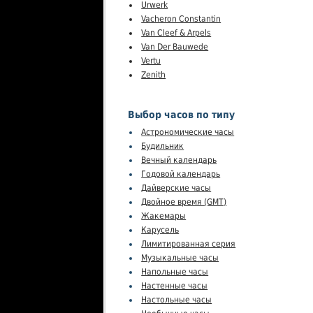
Urwerk
Vacheron Constantin
Van Cleef & Arpels
Van Der Bauwede
Vertu
Zenith
Выбор часов по типу
Астрономические часы
Будильник
Вечный календарь
Годовой календарь
Дайверские часы
Двойное время (GMT)
Жакемары
Карусель
Лимитированная серия
Музыкальные часы
Напольные часы
Настенные часы
Настольные часы