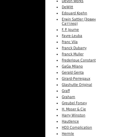
Devon Works
DeWitt
Edouard Koehn
Erwin Sattler (Эрвин
Саттлер)
F. P. Journe
Favre-Leuba
Franc Vila
Franck Dubarry
Franck Muller
Frederique Constant
GaGa Milano
Gerald Genta
Girard-Perregaux
Glashutte Original
Graff
Graham
Greubel Forsey
H. Moser & Cie
Harry Winston
Hautlence
HD3 Complication
Hermle