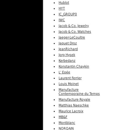
Hublot
HYT
IC_GROUP0
IWC
Jacob & Co. Jewelry
Jacob & Co. Watches
Jaeger-LeCoultre
Jaquet Droz
JeanRichard
Jorg Hysek
Kerbedanz
Konstantin Chaykin
L' Epée
Laurent Ferrier
Louis Moinet
Manufacture
Contemporaine du Temps
Manufacture Royale
Matthias Naeschke
Maurice Lacroix
MB&F
Montblanc
NORQAIN