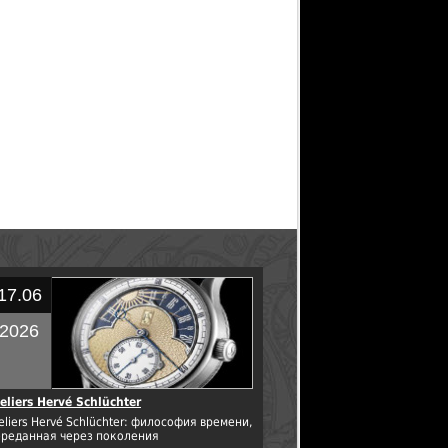
17.06
2026
eliers Hervé Schlüchter
eliers Hervé Schlüchter: философия времени,
ереданная через поколения