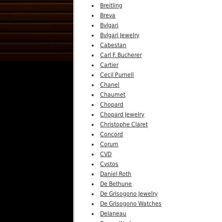
Breitling
Breva
Bvlgari
Bvlgari Jewelry
Cabestan
Carl F. Bucherer
Cartier
Cecil Purnell
Chanel
Chaumet
Chopard
Chopard Jewelry
Christophe Claret
Concord
Corum
CVD
Cvstos
Daniel Roth
De Bethune
De Grisogono Jewelry
De Grisogono Watches
Delaneau