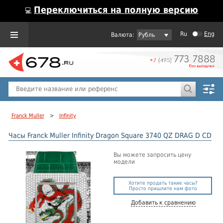
Переключиться на полную версию
💻
Ru
Eng
Рубль
Пол
Горячие предложения
Franck Muller
>
Infinity
Часы Franck Muller Infinity Dragon Square 3740 QZ DRAG D CD
Вы можете запросить цену
модели
Хотите продать такие часы?
Просто пришлите нам фото
Добавить к сравнению