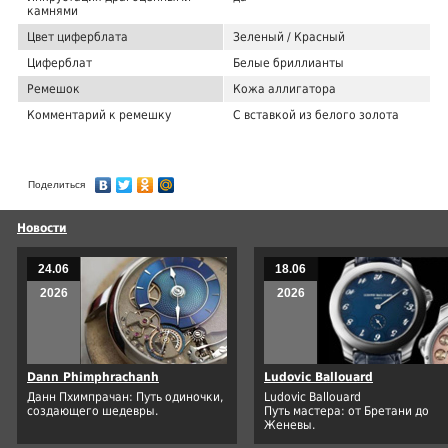
камнями
Цвет циферблата
Зеленый / Красный
Циферблат
Белые бриллианты
Ремешок
Кожа аллигатора
Комментарий к ремешку
С вставкой из белого золота
Поделиться
Новости
24.06
18.06
2026
2026
Dann Phimphrachanh
Ludovic Ballouard
Данн Пхимпрачан: Путь одиночки,
Ludovic Ballouard
создающего шедевры.
Путь мастера: от Бретани до
Женевы.