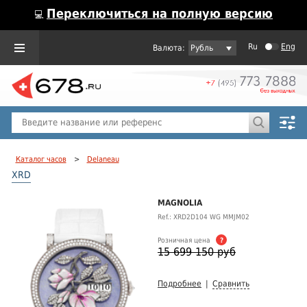
Переключиться на полную версию
💻
Ru
Eng
Рубль
Пол
Горячие предложения
Каталог часов
>
Delaneau
XRD
MAGNOLIA
Ref.: XRD2D104 WG MMJM02
Розничная цена
?
15 699 150 руб
Подробнее
|
Сравнить