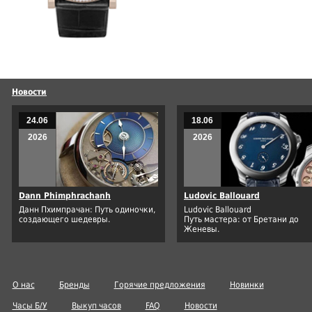
Новости
24.06
18.06
2026
2026
Dann Phimphrachanh
Ludovic Ballouard
Данн Пхимпрачан: Путь одиночки,
Ludovic Ballouard
создающего шедевры.
Путь мастера: от Бретани до
Женевы.
О нас
Бренды
Горячие предложения
Новинки
Часы Б/У
Выкуп часов
FAQ
Новости