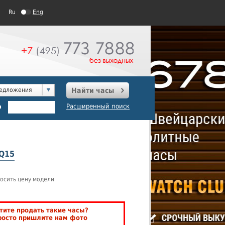
Ru
Eng
редложения
Найти часы
о
Расширенный поиск
SQ15
осить цену модели
тите продать такие часы?
росто пришлите нам фото