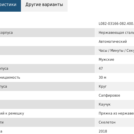
ристики
Другие варианты
L082-03166-082.400
корпуса
Нержавеющая сталь
Автоматический
Часы / Минуты / Се
Мужские
рпуса
47
ницаемость
30 м
пуса
Круг
Сапфировое
Каучук
ий к ремешку
Пряжка из нержаве
ти
Скелетон
ка
2018