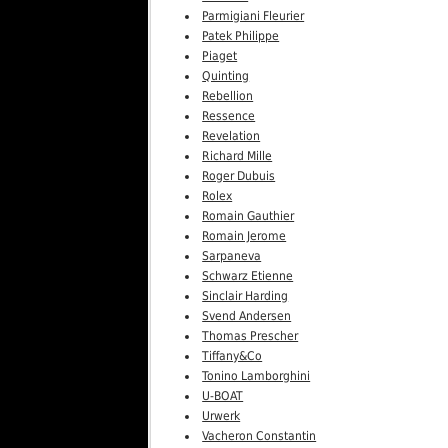
Parmigiani Fleurier
Patek Philippe
Piaget
Quinting
Rebellion
Ressence
Revelation
Richard Mille
Roger Dubuis
Rolex
Romain Gauthier
Romain Jerome
Sarpaneva
Schwarz Etienne
Sinclair Harding
Svend Andersen
Thomas Prescher
Tiffany&Co
Tonino Lamborghini
U-BOAT
Urwerk
Vacheron Constantin