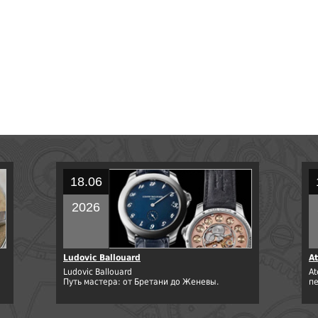
18.06
2026
Ludovic Ballouard
At
Ludovic Ballouard
At
Путь мастера: от Бретани до Женевы.
п