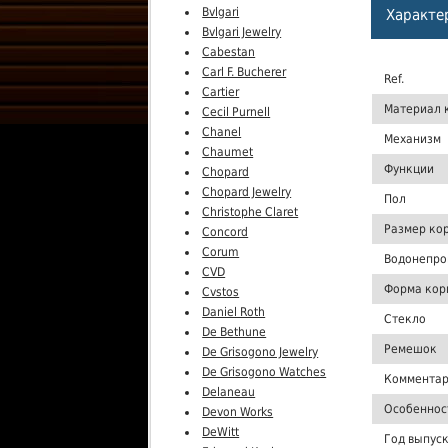
Bvlgari
Характе
Bvlgari Jewelry
Cabestan
Carl F. Bucherer
Ref.
Cartier
Материал 
Cecil Purnell
Chanel
Механизм
Chaumet
Функции
Chopard
Chopard Jewelry
Пол
Christophe Claret
Размер ко
Concord
Corum
Водонепро
CVD
Форма кор
Cvstos
Daniel Roth
Стекло
De Bethune
Ремешок
De Grisogono Jewelry
De Grisogono Watches
Комментар
Delaneau
Особеннос
Devon Works
DeWitt
Год выпус