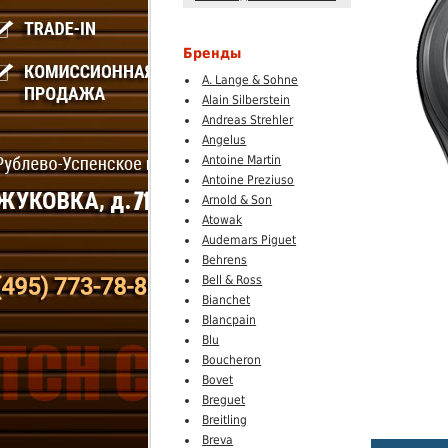
Бренды
A. Lange & Sohne
Alain Silberstein
Andreas Strehler
Angelus
Antoine Martin
Antoine Preziuso
Arnold & Son
Atowak
Audemars Piguet
Behrens
Bell & Ross
Bianchet
Blancpain
Blu
Boucheron
Bovet
Breguet
Breitling
Breva