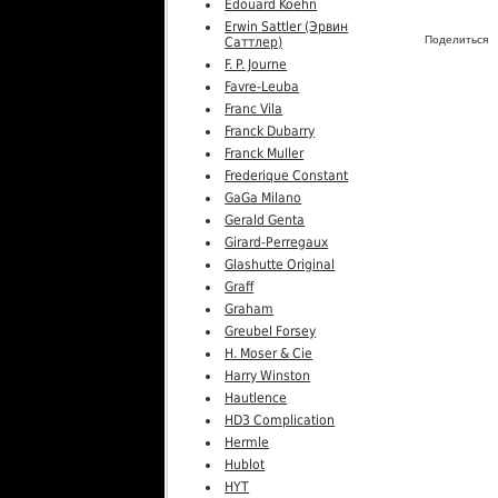
Edouard Koehn
Erwin Sattler (Эрвин
Поделиться
Саттлер)
F. P. Journe
Favre-Leuba
Franc Vila
Franck Dubarry
Franck Muller
Frederique Constant
GaGa Milano
Gerald Genta
Girard-Perregaux
Glashutte Original
Graff
Graham
Greubel Forsey
H. Moser & Cie
Harry Winston
Hautlence
HD3 Complication
Hermle
Hublot
HYT