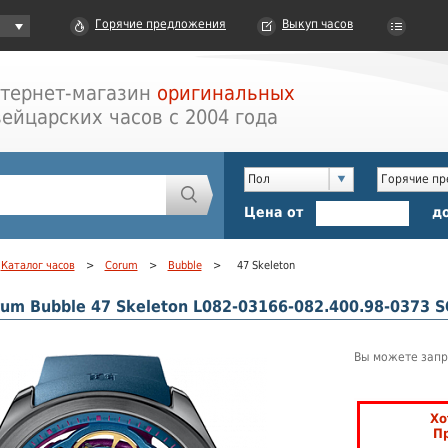
Горячие предложения
Выкуп часов
тернет-магазин
оригинальных
ейцарских часов с 2004 года
Пол
Горячие п
Цена от
д
Каталог часов
>
Corum
>
Bubble
>
47 Skeleton
um Bubble 47 Skeleton L082-03166-082.400.98-0373 
Вы можете запр
Хо
П