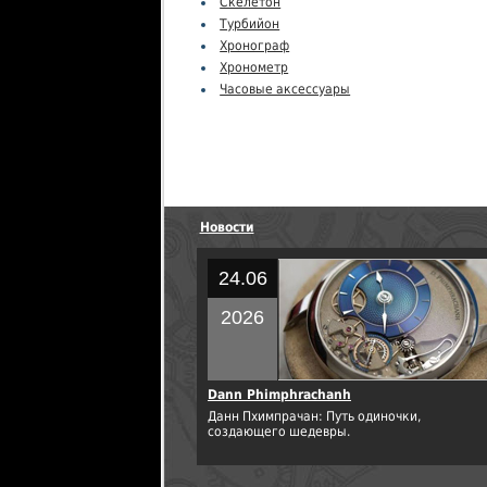
Скелетон
Турбийон
Хронограф
Хронометр
Часовые аксессуары
Новости
24.06
2026
Dann Phimphrachanh
Данн Пхимпрачан: Путь одиночки,
создающего шедевры.