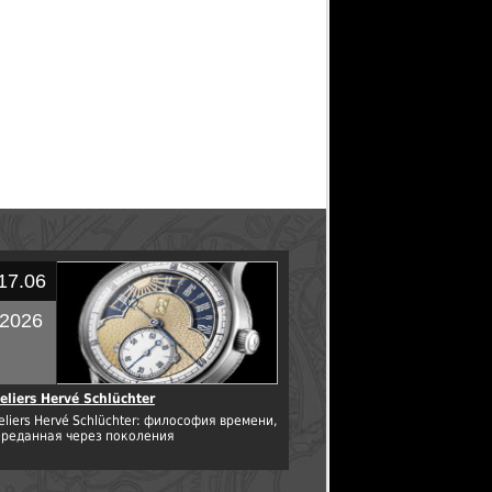
17.06
2026
eliers Hervé Schlüchter
eliers Hervé Schlüchter: философия времени,
ереданная через поколения