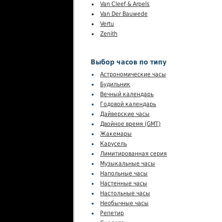
Van Cleef & Arpels
Van Der Bauwede
Vertu
Zenith
Выбор часов по типу
Астрономические часы
Будильник
Вечный календарь
Годовой календарь
Дайверские часы
Двойное время (GMT)
Жакемары
Карусель
Лимитированная серия
Музыкальные часы
Напольные часы
Настенные часы
Настольные часы
Необычные часы
Репетир