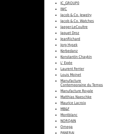
IC_GROUP0
IWC
Jacob & Co. Jewelry
Jacob & Co. Watches
Jaeger-LeCoultre
Jaquet Droz
JeanRichard
Jorg Hysek
Kerbedanz
Konstantin Chaykin
L' Epée
Laurent Ferrier
Louis Moinet
Manufacture
Contemporaine du Temps
Manufacture Royale
Matthias Naeschke
Maurice Lacroix
MB&F
Montblanc
NORQAIN
Omega
PANERAI