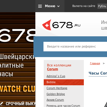
Меню
Валюта на сайте
Рубль
Ин
шв
Главная
>
Все коллекции
Corum
Часы Cor
Admiral`s Cup
Bubble
Corum Heritage
Golden Bridge
Архив Corum
Ремень для часов Corum