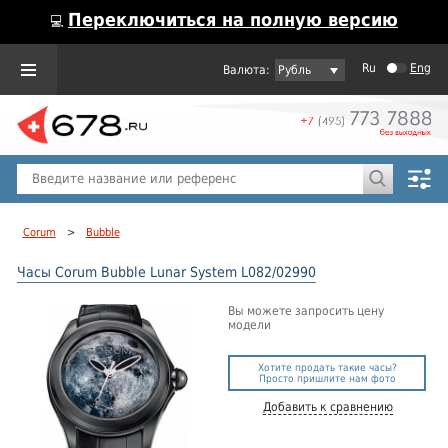
Переключиться на полную версию
💻
Ru
Eng
Рубль
Пол
Горячие предложения
Corum
>
Bubble
Часы Corum Bubble Lunar System L082/02990
Вы можете запросить цену
модели
Хотите продать такие часы?
Просто пришлите нам фото
Добавить к сравнению