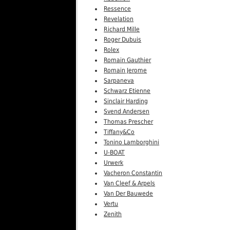
Ressence
Revelation
Richard Mille
Roger Dubuis
Rolex
Romain Gauthier
Romain Jerome
Sarpaneva
Schwarz Etienne
Sinclair Harding
Svend Andersen
Thomas Prescher
Tiffany&Co
Tonino Lamborghini
U-BOAT
Urwerk
Vacheron Constantin
Van Cleef & Arpels
Van Der Bauwede
Vertu
Zenith