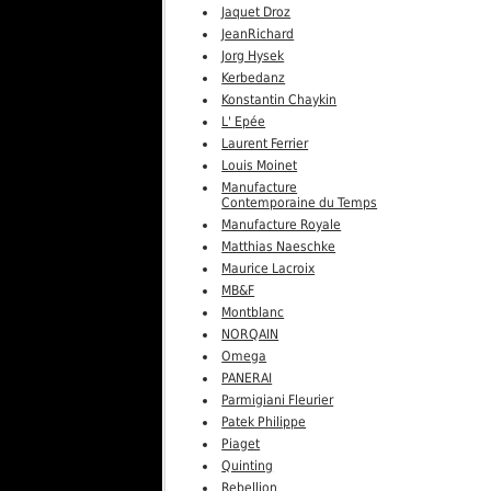
Jaquet Droz
JeanRichard
Jorg Hysek
Kerbedanz
Konstantin Chaykin
L' Epée
Laurent Ferrier
Louis Moinet
Manufacture
Contemporaine du Temps
Manufacture Royale
Matthias Naeschke
Maurice Lacroix
MB&F
Montblanc
NORQAIN
Omega
PANERAI
Parmigiani Fleurier
Patek Philippe
Piaget
Quinting
Rebellion