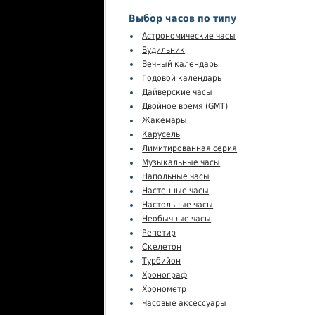
Выбор часов по типу
Астрономические часы
Будильник
Вечный календарь
Годовой календарь
Дайверские часы
Двойное время (GMT)
Жакемары
Карусель
Лимитированная серия
Музыкальные часы
Напольные часы
Настенные часы
Настольные часы
Необычные часы
Репетир
Скелетон
Турбийон
Хронограф
Хронометр
Часовые аксессуары