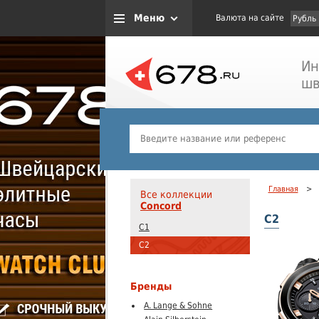
Меню
Валюта на сайте
Рубль
Ин
шв
Главная
>
Все коллекции
Concord
C2
C1
C2
Бренды
A. Lange & Sohne