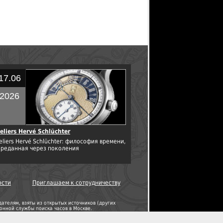
17.06
2026
eliers Hervé Schlüchter
eliers Hervé Schlüchter: философия времени,
ереданная через поколения
ости
Приглашаем к сотрудничеству
телям, взяты из открытых источников (других
нной службы поиска часов в Москве.