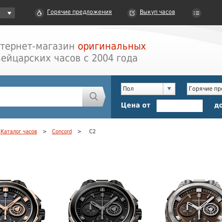
Горячие предложения
Выкуп часов
тернет-магазин
оригинальных
ейцарских часов с 2004 года
Пол
Горячие п
Цена от
д
Каталог часов
>
Concord
>
C2