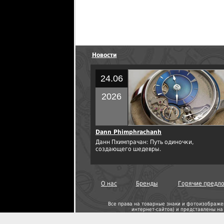
Новости
24.06
2026
Dann Phimphrachanh
Данн Пхимпрачан: Путь одиночки,
создающего шедевры.
О нас
Бренды
Горячие предл
Все права на товарные знаки и фотоизображе
интернет-сайтов
) и представлены н