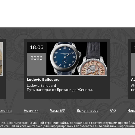
18.06
2026
Ludovic Ballouard
At
Ludovic Ballouard
At
Путь мастера: от Бретани до Женевы.
п
ожения
Новинки
Часы Б/У
Выкуп часов
FAQ
Нов
ния, используемые на данной странице сайта, принадлежат соответствующим правооблада
а сайте 678.ru исключительно для информирования пользователей бесплатной информацио
Сообщить о ошибке