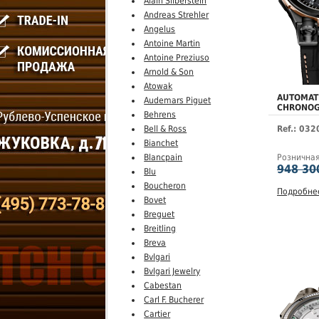
Alain Silberstein
Andreas Strehler
Angelus
Antoine Martin
Antoine Preziuso
Arnold & Son
Atowak
AUTOMAT
Audemars Piguet
CHRONO
Behrens
Bell & Ross
Ref.: 03
Bianchet
Blancpain
Рознична
948 30
Blu
Boucheron
Подробне
Bovet
Breguet
Breitling
Breva
Bvlgari
Bvlgari Jewelry
Cabestan
Carl F. Bucherer
Cartier