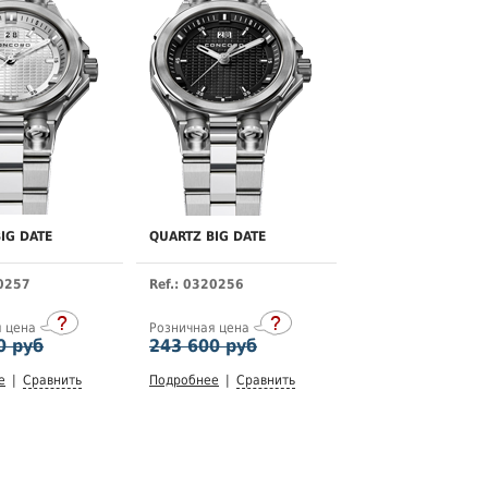
IG DATE
QUARTZ BIG DATE
20257
Ref.: 0320256
я цена
Розничная цена
0 руб
243 600 руб
е
|
Сравнить
Подробнее
|
Сравнить