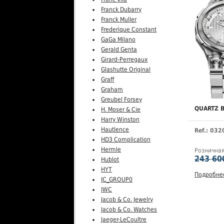
Franck Dubarry
Franck Muller
Frederique Constant
GaGa Milano
Gerald Genta
Girard-Perregaux
Glashutte Original
Graff
Graham
Greubel Forsey
QUARTZ B
H. Moser & Cie
Harry Winston
Hautlence
Ref.: 03
HD3 Complication
Hermle
Рознична
243 60
Hublot
HYT
Подробне
IC_GROUP0
IWC
Jacob & Co. Jewelry
Jacob & Co. Watches
Jaeger-LeCoultre