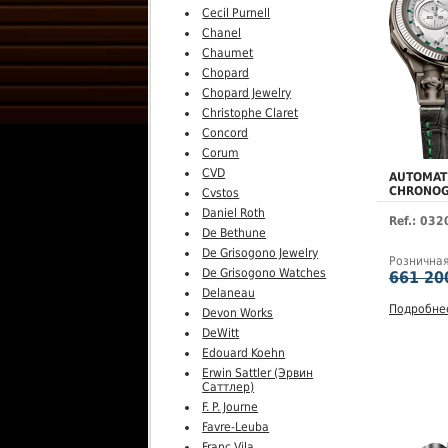
Cecil Purnell
Chanel
Chaumet
Chopard
Chopard Jewelry
Christophe Claret
Concord
Corum
CVD
AUTOMAT
CHRONO
Cvstos
Daniel Roth
Ref.: 03
De Bethune
De Grisogono Jewelry
Рознична
De Grisogono Watches
661 20
Delaneau
Подробне
Devon Works
DeWitt
Edouard Koehn
Erwin Sattler (Эрвин
Саттлер)
F. P. Journe
Favre-Leuba
Franc Vila