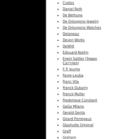
Cvstos
Daniel Roth
De Bethune
De Grisogono Jewelry
De Grisogono Watches
Delaneau
Devon Works
DeWitt
Edouard Koehn
Erwin Sattler (Эрвин
Саттлер)
F. P. Journe
Favre-Leuba
Franc Vila
Franck Dubarry
Franck Muller
Frederique Constant
GaGa Milano
Gerald Genta
Girard-Perregaux
Glashutte Original
Graff
Graham