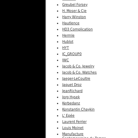
Greubel Forsey
H. Moser & Cie
Harry Winston
Hautlence
HD3 Complication
Hermle
Hublot
HYT
IC_GROUP0
IWC
Jacob & Co. Jewelry
Jacob & Co. Watches
Jaeger-LeCoultre
Jaquet Droz
JeanRichard
Jorg Hysek
Kerbedanz
Konstantin Chaykin
L' Epée
Laurent Ferrier
Louis Moinet
Manufacture