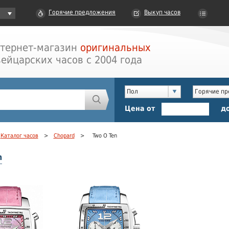
Горячие предложения
Выкуп часов
тернет-магазин
оригинальных
ейцарских часов с 2004 года
Пол
Горячие п
Цена от
д
Каталог часов
>
Chopard
>
Two O Ten
n