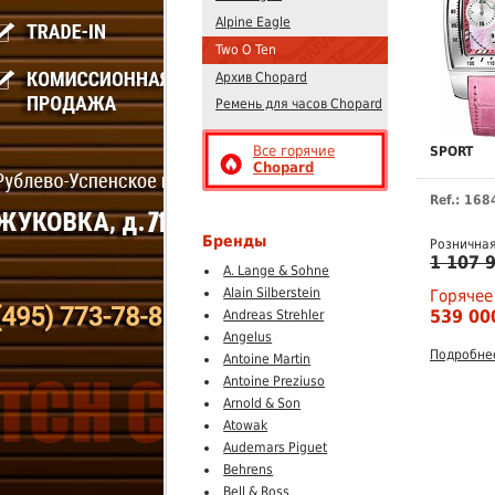
Alpine Eagle
Two O Ten
Архив Chopard
Ремень для часов Chopard
Все горячие
SPORT
Chopard
Ref.: 16
Бренды
Рознична
1 107 
A. Lange & Sohne
Alain Silberstein
Горячее
539 00
Andreas Strehler
Angelus
Подробне
Antoine Martin
Antoine Preziuso
Arnold & Son
Atowak
Audemars Piguet
Behrens
Bell & Ross