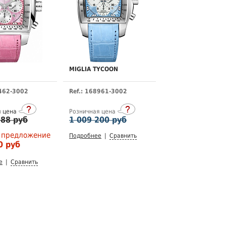
MIGLIA TYCOON
8462-3002
Ref.: 168961-3002
я цена
Розничная цена
988 руб
1 009 200 руб
 предложение
Подробнее
|
Сравнить
0 руб
е
|
Сравнить