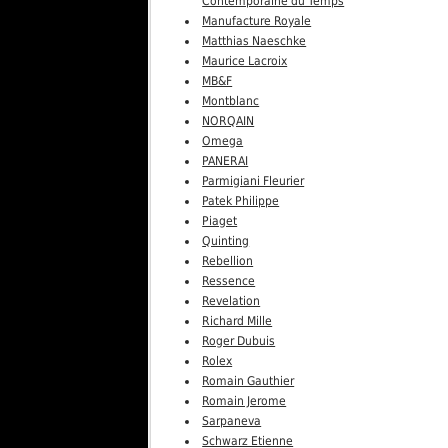
Contemporaine du Temps
Manufacture Royale
Matthias Naeschke
Maurice Lacroix
MB&F
Montblanc
NORQAIN
Omega
PANERAI
Parmigiani Fleurier
Patek Philippe
Piaget
Quinting
Rebellion
Ressence
Revelation
Richard Mille
Roger Dubuis
Rolex
Romain Gauthier
Romain Jerome
Sarpaneva
Schwarz Etienne