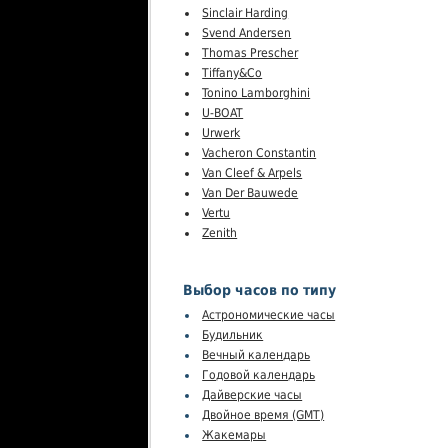
Sinclair Harding
Svend Andersen
Thomas Prescher
Tiffany&Co
Tonino Lamborghini
U-BOAT
Urwerk
Vacheron Constantin
Van Cleef & Arpels
Van Der Bauwede
Vertu
Zenith
Выбор часов по типу
Астрономические часы
Будильник
Вечный календарь
Годовой календарь
Дайверские часы
Двойное время (GMT)
Жакемары