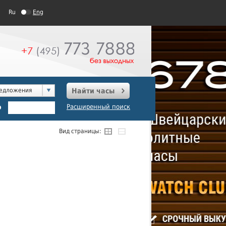
Ru
Eng
редложения
Найти часы
о
Расширенный поиск
Вид страницы: