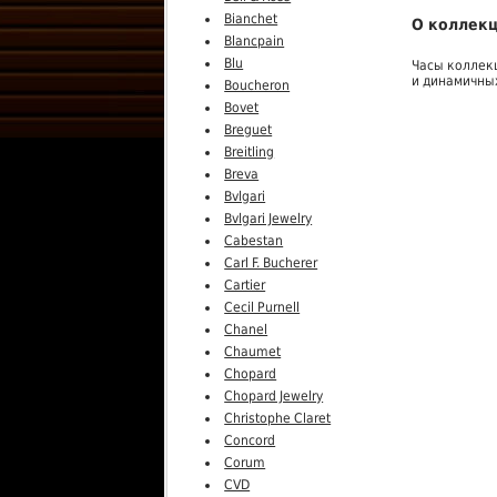
Bianchet
О коллекц
Blancpain
Blu
Часы коллек
и динамичны
Boucheron
Bovet
Breguet
Breitling
Breva
Bvlgari
Bvlgari Jewelry
Cabestan
Carl F. Bucherer
Cartier
Cecil Purnell
Chanel
Chaumet
Chopard
Chopard Jewelry
Christophe Claret
Concord
Corum
CVD