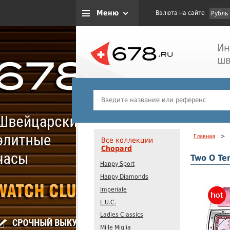
Меню
Валюта на сайте
Рубль
Ин
шв
Главная
>
Все коллекции
Chopard
Two O Te
Happy Sport
Happy Diamonds
Imperiale
L.U.C.
Ladies Classics
Mille Miglia