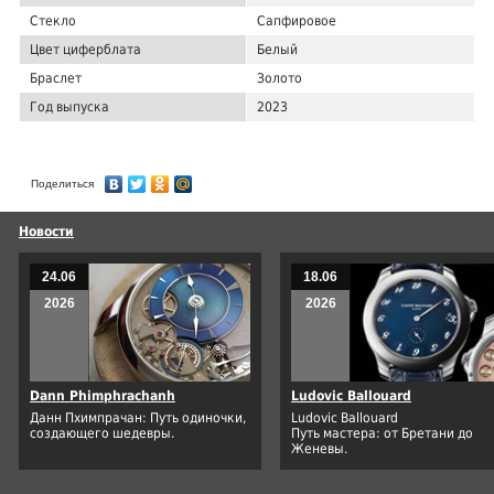
Стекло
Сапфировое
Цвет циферблата
Белый
Браслет
Золото
Год выпуска
2023
Поделиться
Новости
24.06
18.06
2026
2026
Dann Phimphrachanh
Ludovic Ballouard
Данн Пхимпрачан: Путь одиночки,
Ludovic Ballouard
создающего шедевры.
Путь мастера: от Бретани до
Женевы.