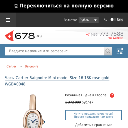
Переключиться на полную версию
💻
Ru
Eng
Рубль
Пол
Горячие предложения
Cartier
>
Baignoire
Часы Cartier Baignoire Mini model Size 16 18K rose gold
WGBA0048
Розничная цена
в Европе
?
1 372 000
рублей
Хотите продать такие часы?
Просто пришлите нам фото
Добавить к сравнению