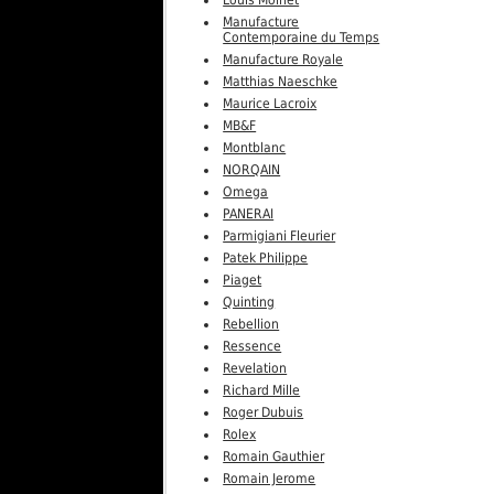
Louis Moinet
Manufacture
Contemporaine du Temps
Manufacture Royale
Matthias Naeschke
Maurice Lacroix
MB&F
Montblanc
NORQAIN
Omega
PANERAI
Parmigiani Fleurier
Patek Philippe
Piaget
Quinting
Rebellion
Ressence
Revelation
Richard Mille
Roger Dubuis
Rolex
Romain Gauthier
Romain Jerome