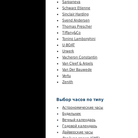
Sarpaneva
Schwarz Etienne
Sinclair Harding
Svend Andersen
Thomas Prescher
Tiffany&Co
Tonino Lamborghini
U-BOAT
Urwerk
Vacheron Constantin
Van Cleef & Arpels
Van Der Bauwede
Vertu
Zenith
Выбор часов по типу
Астрономические часы
Будильник
Вечный календарь
Годовой календарь
Дайверские часы