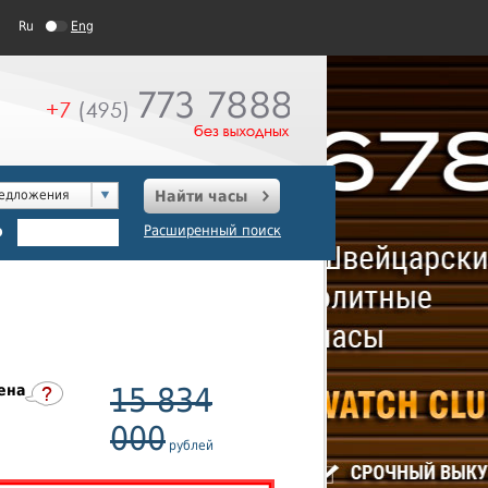
Ru
Eng
редложения
Найти часы
о
Расширенный поиск
ена
15 834
000
рублей