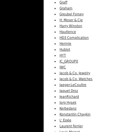
Graff
Graham
Greubel Forsey
H. Moser & Cie
Harry Winston
Hautlence
HD3 Complication
Hermle
Hublot
HYT
IC_GROUP0
IWC
Jacob & Co. Jewelry
Jacob & Co. Watches
Jaeger-LeCoultre
Jaquet Droz
JeanRichard
Jorg Hysek
Kerbedanz
Konstantin Chaykin
L' Epée
Laurent Ferrier