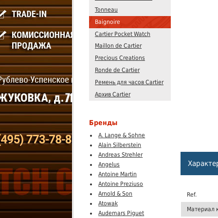
Tonneau
Baignoire
Cartier Pocket Watch
Maillon de Cartier
Precious Creations
Ronde de Cartier
Ремень для часов Cartier
Архив Cartier
Бренды
A. Lange & Sohne
Alain Silberstein
Andreas Strehler
Характе
Angelus
Antoine Martin
Antoine Preziuso
Arnold & Son
Ref.
Atowak
Материал 
Audemars Piguet