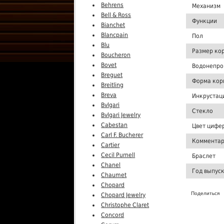
Behrens
Механизм
Bell & Ross
Функции
Bianchet
Blancpain
Пол
Blu
Размер ко
Boucheron
Bovet
Водонепро
Breguet
Форма кор
Breitling
Breva
Инкрустац
Bvlgari
Стекло
Bvlgari Jewelry
Cabestan
Цвет цифе
Carl F. Bucherer
Комментар
Cartier
Cecil Purnell
Браслет
Chanel
Год выпус
Chaumet
Chopard
Поделиться
Chopard Jewelry
Christophe Claret
Concord