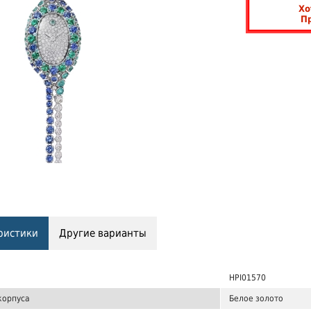
Хо
П
ристики
Другие варианты
HPI01570
корпуса
Белое золото