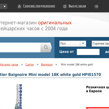
Горячие предложения
Выкуп часов
тернет-магазин
оригинальных
ейцарских часов с 2004 года
Пол
Горячие п
Цена от
д
Каталог часов
>
Cartier
>
Baignoire
>
Mini model 18K white gold
tier Baignoire Mini model 18K white gold HPI01570
Розничная ц
в Европе