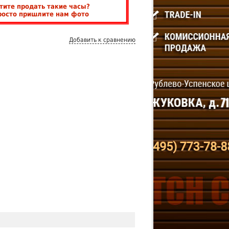
тите продать такие часы?
росто пришлите нам фото
Добавить к сравнению