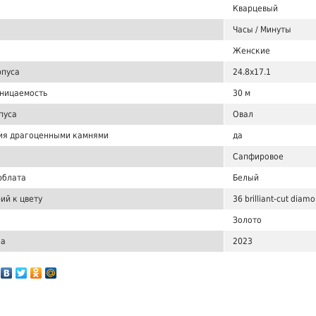
Кварцевый
Часы / Минуты
Женские
рпуса
24.8x17.1
ницаемость
30 м
пуса
Овал
ия драгоценными камнями
да
Сапфировое
рблата
Белый
ий к цвету
36 brilliant-cut diam
Золото
ка
2023