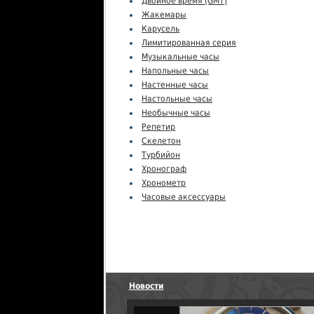
Двойное время (GMT)
Жакемары
Карусель
Лимитированная серия
Музыкальные часы
Напольные часы
Настенные часы
Настольные часы
Необычные часы
Репетир
Скелетон
Турбийон
Хронограф
Хронометр
Часовые аксессуары
Новости