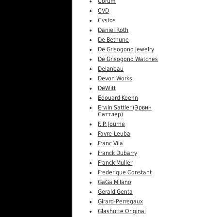
Corum
CVD
Cvstos
Daniel Roth
De Bethune
De Grisogono Jewelry
De Grisogono Watches
Delaneau
Devon Works
DeWitt
Edouard Koehn
Erwin Sattler (Эрвин
Саттлер)
F. P. Journe
Favre-Leuba
Franc Vila
Franck Dubarry
Franck Muller
Frederique Constant
GaGa Milano
Gerald Genta
Girard-Perregaux
Glashutte Original