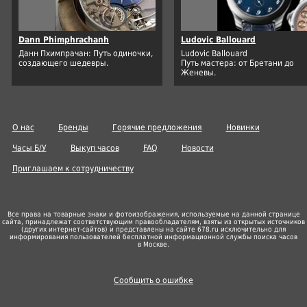
Dann Phimphrachanh
Ludovic Ballouard
Данн Пхимпрачан: Путь одиночки,
Ludovic Ballouard
создающего шедевры.
Путь мастера: от Бретани до
Женевы.
О нас
Бренды
Горячие предложения
Новинки
Часы Б/У
Выкуп часов
FAQ
Новости
Приглашаем к сотрудничеству
Все права на товарные знаки и фотоизображения, используемые на данной странице
сайта, принадлежат соответствующим правообладателям, взяты из открытых источников
(других
интернет-сайтов
) и представлены на сайте 678.ru исключительно для
информирования пользователей бесплатной информационной службы поиска часов
в Москве.
Сообщить о ошибке