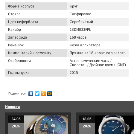
Форма корпуса
Круг
Стекло
Сапфировое
Цвет циферблата
Серебристый
Калибр
13DM033FPL
Запас хода
168 часов
Ремешок
Кожа аллигатора
Комментарий к ремешку
Пряжка из 18-каратного золота
Особенности
Астрономические часы /
Скелетон / Двойное время (GMT)
Год выпуска
2015
Поделиться
Новости
24.06
18.06
2026
2026