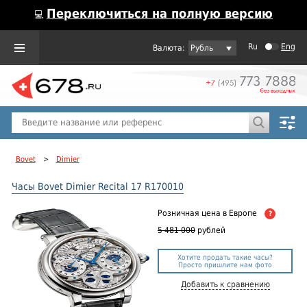
Переключиться на полную версию
💻
Ru
Eng
Рубль
Пол
Горячие предложения
Bovet
>
Dimier
Часы Bovet Dimier Recital 17 R170010
Розничная цена
в Европе
?
5 481 000
рублей
Хотите продать такие часы?
Просто пришлите нам фото
Добавить к сравнению