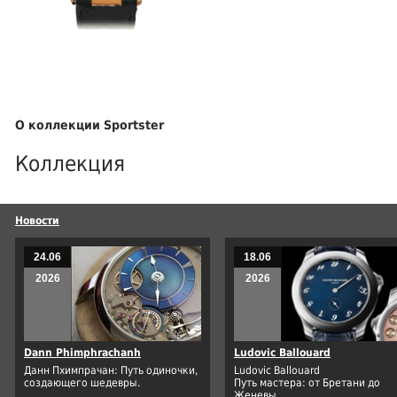
О коллекции Sportster
Коллекция
Новости
24.06
18.06
2026
2026
Dann Phimphrachanh
Ludovic Ballouard
Данн Пхимпрачан: Путь одиночки,
Ludovic Ballouard
создающего шедевры.
Путь мастера: от Бретани до
Женевы.