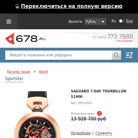
Переключиться на полную версию
💻
Ru
Eng
Рубль
Пол
Горячие предложения
Каталог часов
>
Bovet
Sportster
SAGUARO 7-DAY TOURBILLON
51MM
Ref.: SP510001
Розничная цена
?
13 928 700 руб
Подробнее
|
Сравнить