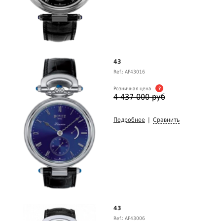
43
Ref.: AF43016
Розничная цена
?
4 437 000 руб
Подробнее
|
Сравнить
43
Ref.: AF43006