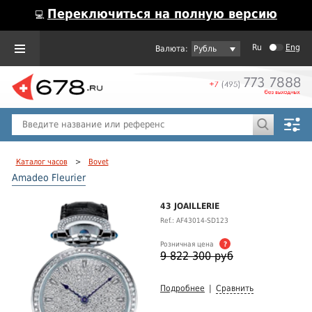
Переключиться на полную версию
💻
Ru
Eng
Рубль
Пол
Горячие предложения
Каталог часов
>
Bovet
Amadeo Fleurier
43 JOAILLERIE
Ref.: AF43014-SD123
Розничная цена
?
9 822 300 руб
Подробнее
|
Сравнить