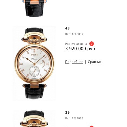
43
Ref.: AF43037
Розничная цена
?
3 920 000 руб
Подробнее
|
Сравнить
39
Ref.: AF39003