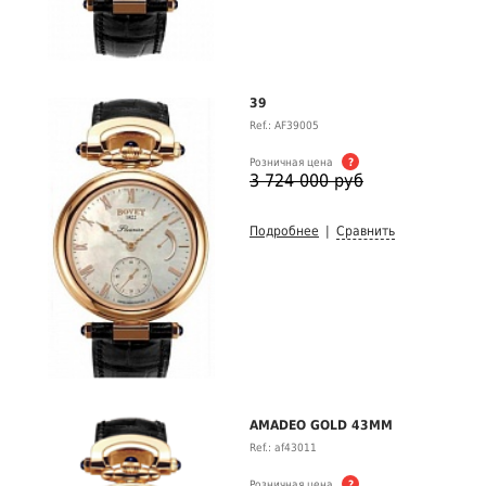
39
Ref.: AF39005
Розничная цена
?
3 724 000 руб
Подробнее
|
Сравнить
AMADEO GOLD 43MM
Ref.: af43011
Розничная цена
?