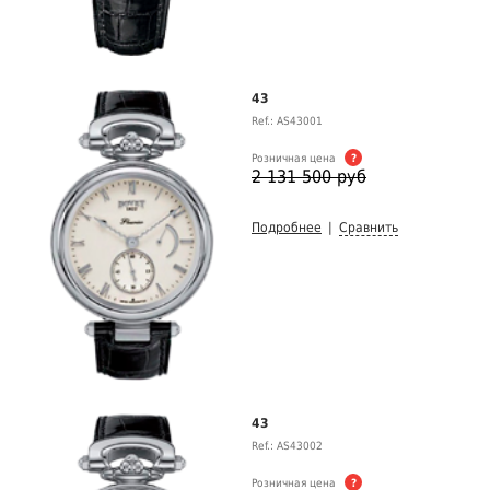
43
Ref.: AS43001
Розничная цена
?
2 131 500 руб
Подробнее
|
Сравнить
43
Ref.: AS43002
Розничная цена
?