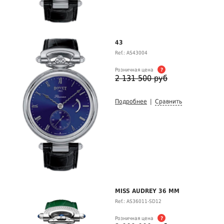
43
Ref.: AS43004
Розничная цена
?
2 131 500 руб
Подробнее
|
Сравнить
MISS AUDREY 36 ММ
Ref.: AS36011-SD12
Розничная цена
?