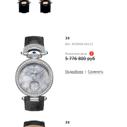
39
Ref.: AF39006-SD123
Розничная цена
?
5 776 800 руб
Подробнее
|
Сравнить
39