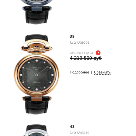
39
Ref.: AF39009
Розничная цена
?
4 219 500 руб
Подробнее
|
Сравнить
43
Ref.: AF43040