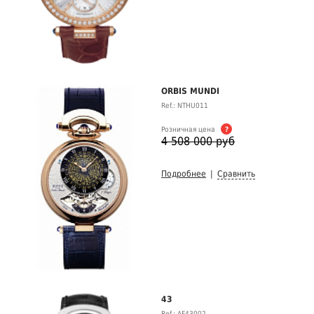
ORBIS MUNDI
Ref.: NTHU011
Розничная цена
?
4 508 000 руб
Подробнее
|
Сравнить
43
Ref.: AF43002