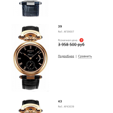
39
Ref.: AF39007
Розничная цена
?
3 958 500 руб
Подробнее
|
Сравнить
43
Ref.: AF43039