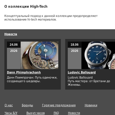
О коллекции High-Tech
Концептуальный подход к данной коллекции предопределяет
использование hi-tech материалов.
Новости
24.06
18.06
2026
2026
Dann Phimphrachanh
Ludovic Ballouard
Данн Пхимпрачан: Путь одиночки,
Ludovic Ballouard
создающего шедевры.
Путь мастера: от Бретани до
Женевы.
О нас
Бренды
Горячие предложения
Новинки
Часы Б/У
Выкуп часов
FAQ
Новости