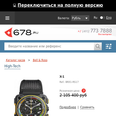
Переключиться на полную версию
💻
Ru
Eng
Рубль
Пол
Горячие предложения
Каталог часов
>
Bell & Ross
High-Tech
X-1
Ref.: BRX1-RS17
Розничная цена
?
2 105 400 руб
Подробнее
|
Сравнить