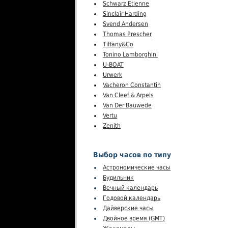
Schwarz Etienne
Sinclair Harding
Svend Andersen
Thomas Prescher
Tiffany&Co
Tonino Lamborghini
U-BOAT
Urwerk
Vacheron Constantin
Van Cleef & Arpels
Van Der Bauwede
Vertu
Zenith
Выбор часов по типу
Астрономические часы
Будильник
Вечный календарь
Годовой календарь
Дайверские часы
Двойное время (GMT)