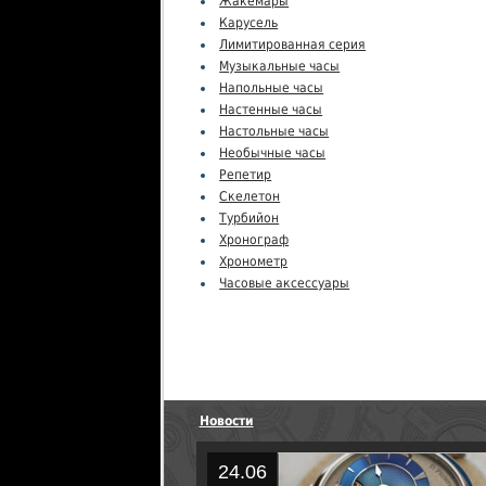
Жакемары
Карусель
Лимитированная серия
Музыкальные часы
Напольные часы
Настенные часы
Настольные часы
Необычные часы
Репетир
Скелетон
Турбийон
Хронограф
Хронометр
Часовые аксессуары
Новости
24.06