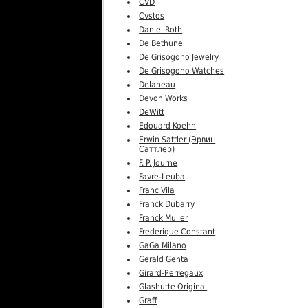
CVD
Cvstos
Daniel Roth
De Bethune
De Grisogono Jewelry
De Grisogono Watches
Delaneau
Devon Works
DeWitt
Edouard Koehn
Erwin Sattler (Эрвин
Саттлер)
F. P. Journe
Favre-Leuba
Franc Vila
Franck Dubarry
Franck Muller
Frederique Constant
GaGa Milano
Gerald Genta
Girard-Perregaux
Glashutte Original
Graff