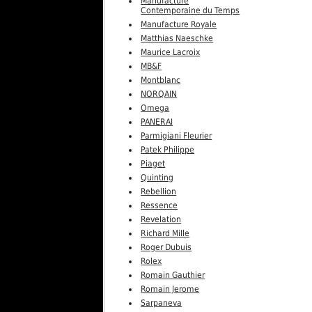
Manufacture
Contemporaine du Temps
Manufacture Royale
Matthias Naeschke
Maurice Lacroix
MB&F
Montblanc
NORQAIN
Omega
PANERAI
Parmigiani Fleurier
Patek Philippe
Piaget
Quinting
Rebellion
Ressence
Revelation
Richard Mille
Roger Dubuis
Rolex
Romain Gauthier
Romain Jerome
Sarpaneva