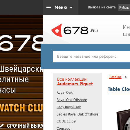
Меню
Валюта на сайте
Рубль
Ин
шв
Главная
>
Все коллекции
Audemars Piguet
Table Clo
Royal Oak
Royal Oak Offshore
Lady Royal Oak
Ladies Royal Oak Offshore
CODE 11.59
Concept