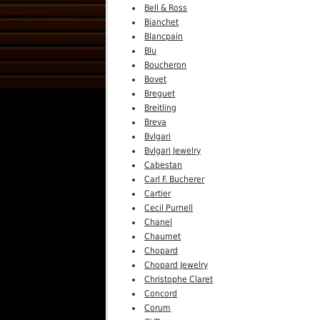
Bell & Ross
Bianchet
Blancpain
Blu
Boucheron
Bovet
Breguet
Breitling
Breva
Bvlgari
Bvlgari Jewelry
Cabestan
Carl F. Bucherer
Cartier
Cecil Purnell
Chanel
Chaumet
Chopard
Chopard Jewelry
Christophe Claret
Concord
Corum