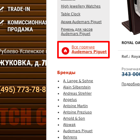
High Jewellery Watches
Table Clock
Архив Audemars Piguet
Ремень для часов
Audemars Piguet
ROYAL O
Все горячие
Audemars Piguet
Ref.: Roy
Рознична
Бренды
343 00
A. Lange & Sohne
Подробне
Alain Silberstein
Andreas Strehler
Angelus
Antoine Martin
Antoine Preziuso
Arnold & Son
Atowak
Audemars Piguet
Behrens