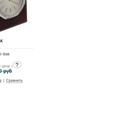
AK
al Oak
я цена
0 руб
е
|
Сравнить