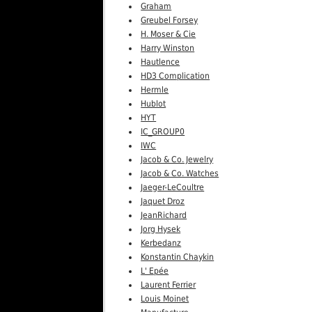
Graham
Greubel Forsey
H. Moser & Cie
Harry Winston
Hautlence
HD3 Complication
Hermle
Hublot
HYT
IC_GROUP0
IWC
Jacob & Co. Jewelry
Jacob & Co. Watches
Jaeger-LeCoultre
Jaquet Droz
JeanRichard
Jorg Hysek
Kerbedanz
Konstantin Chaykin
L' Epée
Laurent Ferrier
Louis Moinet