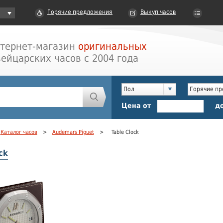
Горячие предложения
Выкуп часов
тернет-магазин
оригинальных
ейцарских часов с 2004 года
Пол
Горячие п
Цена от
д
Каталог часов
>
Audemars Piguet
>
Table Clock
ck