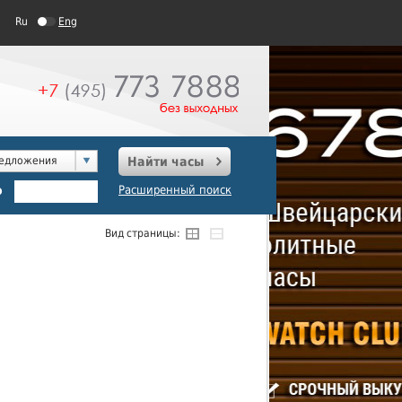
Ru
Eng
редложения
Найти часы
о
Расширенный поиск
Вид страницы: