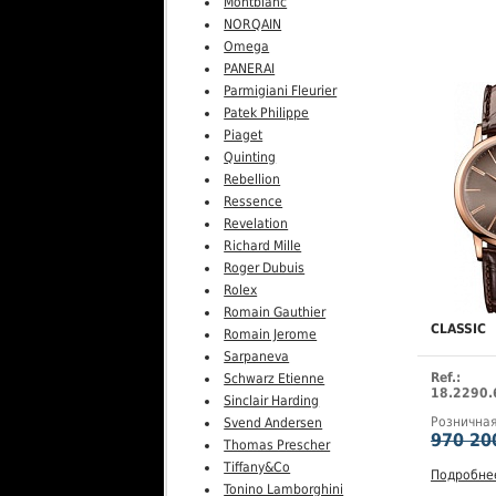
Montblanc
NORQAIN
Omega
PANERAI
Parmigiani Fleurier
Patek Philippe
Piaget
Quinting
Rebellion
Ressence
Revelation
Richard Mille
Roger Dubuis
Rolex
Romain Gauthier
CLASSIC
Romain Jerome
Sarpaneva
Ref.:
Schwarz Etienne
18.2290.
Sinclair Harding
Рознична
Svend Andersen
970 20
Thomas Prescher
Tiffany&Co
Подробне
Tonino Lamborghini