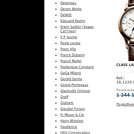
Delaneau
Devon Works
DeWitt
Edouard Koehn
Erwin Sattler (Эрвин
Саттлер)
F. P. Journe
Favre-Leuba
Franc Vila
Franck Dubarry
Franck Muller
CLASS L
Frederique Constant
GaGa Milano
Ref.:
Gerald Genta
18.1225.
Girard-Perregaux
Рознична
Glashutte Original
1 244 
Graff
Graham
Подробне
Greubel Forsey
H. Moser & Cie
Harry Winston
Hautlence
HD3 Complication