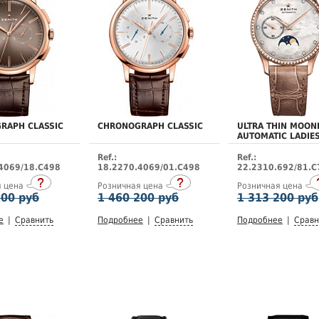
RAPH CLASSIC
CHRONOGRAPH CLASSIC
ULTRA THIN MOON
AUTOMATIC LADIE
Ref.:
Ref.:
4069/18.C498
18.2270.4069/01.C498
22.2310.692/81.C
я цена
Розничная цена
Розничная цена
200 руб
1 460 200 руб
1 313 200 руб
е
|
Сравнить
Подробнее
|
Сравнить
Подробнее
|
Сравн