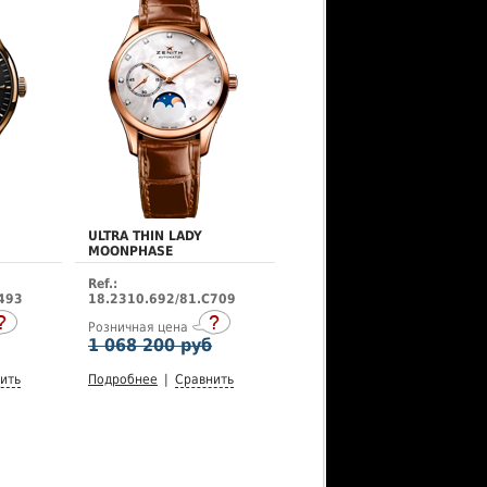
ULTRA THIN LADY
MOONPHASE
Ref.:
493
18.2310.692/81.C709
Розничная цена
1 068 200 руб
ить
Подробнее
|
Сравнить