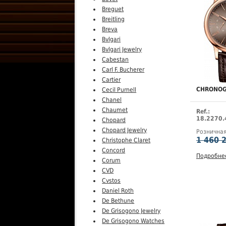
Breguet
Breitling
Breva
Bvlgari
Bvlgari Jewelry
Cabestan
Carl F. Bucherer
Cartier
CHRONOG
Cecil Purnell
Chanel
Chaumet
Ref.:
18.2270.
Chopard
Chopard Jewelry
Рознична
1 460 
Christophe Claret
Concord
Подробне
Corum
CVD
Cvstos
Daniel Roth
De Bethune
De Grisogono Jewelry
De Grisogono Watches