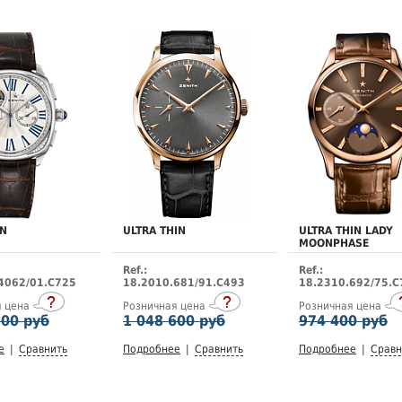
EN
ULTRA THIN
ULTRA THIN LADY
MOONPHASE
Ref.:
Ref.:
4062/01.C725
18.2010.681/91.C493
18.2310.692/75.C
я цена
Розничная цена
Розничная цена
200 руб
1 048 600 руб
974 400 руб
е
|
Сравнить
Подробнее
|
Сравнить
Подробнее
|
Сравн