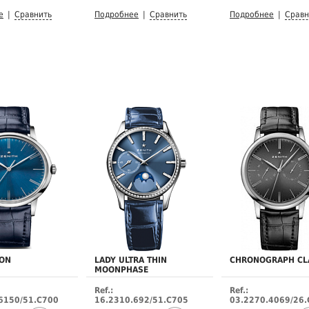
е
|
Сравнить
Подробнее
|
Сравнить
Подробнее
|
Сравн
ION
LADY ULTRA THIN
CHRONOGRAPH CL
MOONPHASE
Ref.:
Ref.:
6150/51.C700
16.2310.692/51.C705
03.2270.4069/26