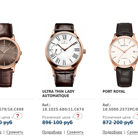
ULTRA THIN LADY
PORT ROYAL
AUTOMATIQUE
Ref.:
Ref.:
679/18.C498
18.1025.680/11.C674
18.5000.2572PC/
я цена
Розничная цена
Розничная цена
0 руб
896 100 руб
872 200 руб
е
|
Сравнить
Подробнее
|
Сравнить
Подробнее
|
Сравн