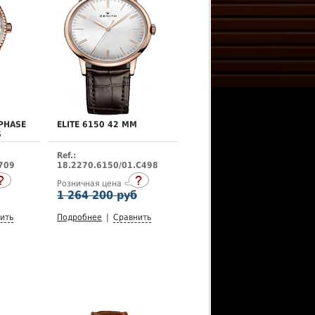
PHASE
ELITE 6150 42 MM
S
Ref.:
709
18.2270.6150/01.C498
Розничная цена
1 264 200 руб
ить
Подробнее
|
Сравнить