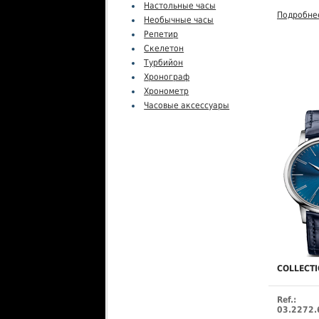
Настольные часы
Подробне
Необычные часы
Репетир
Скелетон
Турбийон
Хронограф
Хронометр
Часовые аксессуары
COLLECT
Ref.:
03.2272.