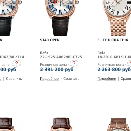
EN
STAR OPEN
ELITE ULTRA THIN
Ref.:
Ref.:
4062/80.c714
22.1925.4062/80.C725
18.2010.681/11.
я цена
Розничная цена
Розничная цена
800 руб
2 391 200 руб
2 263 800 руб
е
|
Сравнить
Подробнее
|
Сравнить
Подробнее
|
Сравн