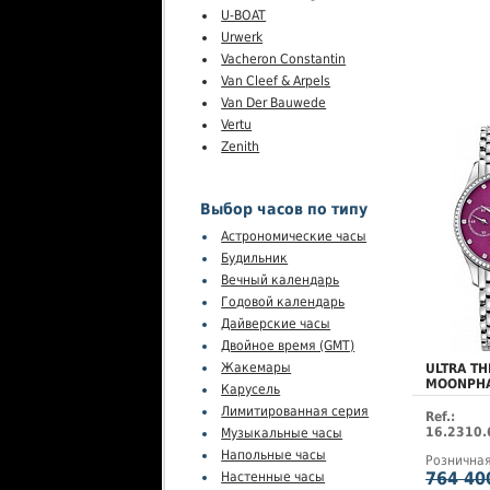
U-BOAT
Urwerk
Vacheron Constantin
Van Cleef & Arpels
Van Der Bauwede
Vertu
Zenith
Выбор часов по типу
Астрономические часы
Будильник
Вечный календарь
Годовой календарь
Дайверские часы
Двойное время (GMT)
Жакемары
ULTRA TH
MOONPH
Карусель
Лимитированная серия
Ref.:
16.2310.
Музыкальные часы
Напольные часы
Рознична
764 40
Настенные часы