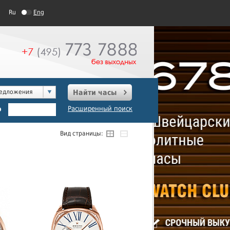
Ru
Eng
редложения
Найти часы
о
Расширенный поиск
Вид страницы: