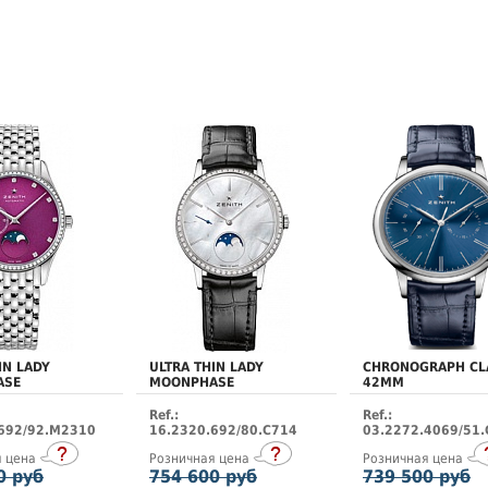
IN LADY
ULTRA THIN LADY
CHRONOGRAPH CL
ASE
MOONPHASE
42MM
Ref.:
Ref.:
692/92.M2310
16.2320.692/80.C714
03.2272.4069/51
я цена
Розничная цена
Розничная цена
0 руб
754 600 руб
739 500 руб