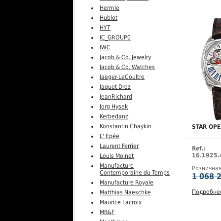
Hermle
Hublot
HYT
IC_GROUP0
IWC
Jacob & Co. Jewelry
Jacob & Co. Watches
Jaeger-LeCoultre
Jaquet Droz
JeanRichard
Jorg Hysek
Kerbedanz
Konstantin Chaykin
STAR OP
L' Epée
Laurent Ferrier
Ref.:
16.1925.
Louis Moinet
Manufacture
Рознична
Contemporaine du Temps
1 068 
Manufacture Royale
Подробне
Matthias Naeschke
Maurice Lacroix
MB&F