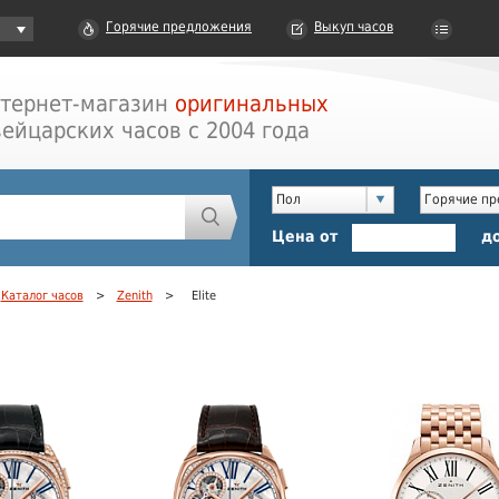
Горячие предложения
Выкуп часов
тернет-магазин
оригинальных
ейцарских часов с 2004 года
Пол
Горячие п
Цена от
д
Каталог часов
>
Zenith
>
Elite