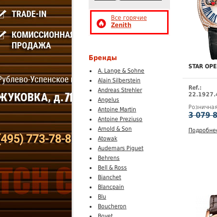
Все горячие
Zenith
Бренды
STAR OP
A. Lange & Sohne
Alain Silberstein
Ref.:
Andreas Strehler
22.1927.
Angelus
Рознична
Antoine Martin
3 079 
Antoine Preziuso
Arnold & Son
Подробне
Atowak
Audemars Piguet
Behrens
Bell & Ross
Bianchet
Blancpain
Blu
Boucheron
Bovet