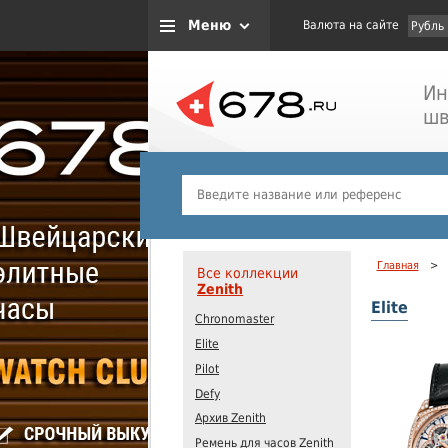
Меню
Валюта на сайте
Рубль
Ин
шв
Главная
>
Все коллекции
Zenith
Elite
Chronomaster
Elite
Pilot
Defy
Архив Zenith
Ремень для часов Zenith